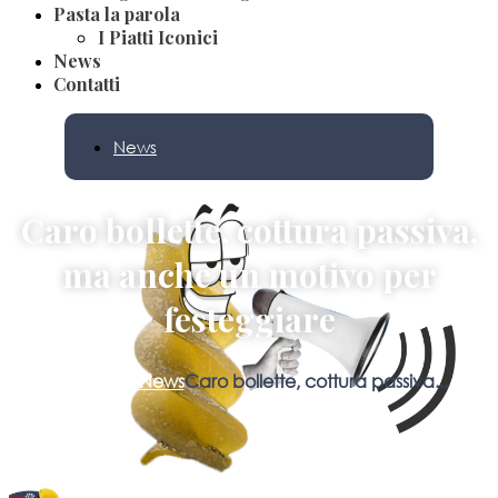
Pasta la parola
I Piatti Iconici
News
Contatti
News
Caro bollette, cottura passiva,
ma anche un motivo per
festeggiare
Home
Blog
News
Caro bollette, cottura passiva...