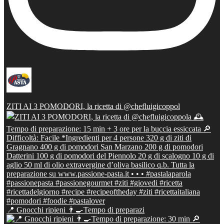
ZITI AI 3 POMODORI, la ricetta di @chefluigicoppol
📍 Gnocchi ripieni 👨‍🍳Tempo di preparazi