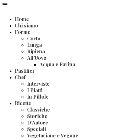
Home
Chi siamo
Forme
Corta
Lunga
Ripiena
All’Uovo
Acqua e Farina
Pastifici
Chef
Interviste
I Piatti
In Pillole
Ricette
Classiche
Storiche
D’Autore
Speciali
Vegetariane e Vegane