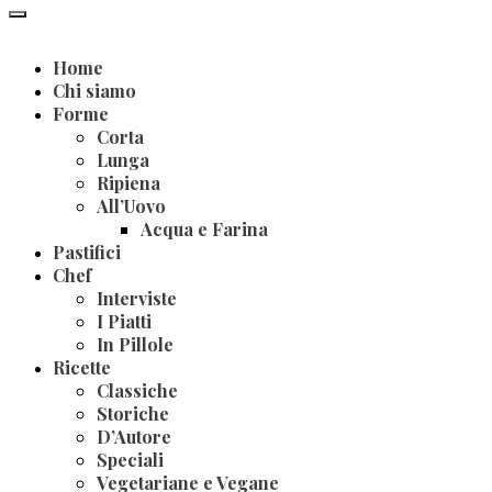
Home
Chi siamo
Forme
Corta
Lunga
Ripiena
All’Uovo
Acqua e Farina
Pastifici
Chef
Interviste
I Piatti
In Pillole
Ricette
Classiche
Storiche
D’Autore
Speciali
Vegetariane e Vegane