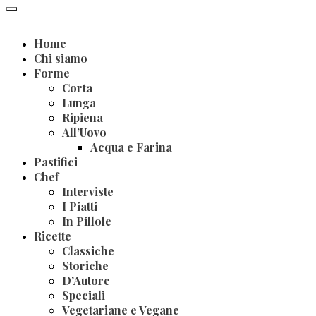
Home
Chi siamo
Forme
Corta
Lunga
Ripiena
All’Uovo
Acqua e Farina
Pastifici
Chef
Interviste
I Piatti
In Pillole
Ricette
Classiche
Storiche
D’Autore
Speciali
Vegetariane e Vegane