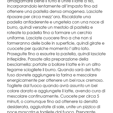
amalgamare bene il tutto e unite il latte a filo,
incorporandolo lentamente all’impasto fino ad
ottenere una pastella densa omogenea. Lasciate
riposare per circa mezz’ora. Riscaldate una
padella antiaderente e ungetela con una noce di
burro, quindi versate un mestolo di pastella e
roteate la padella fino a formare un cerchio
uniforme. Lasciate cuocere fino a che non si
formeranno delle bolle in superficie, quindi girate e
cuocete per qualche momento l’altro lato.
Proseguite fino a esaurire la pastella, quindi lasciate
intiepidire. Passate alla preparazione della
besciamella: portate a bollore il latte e in un altro
tegame sciogliete il burro. Quando sarà del tutto
fuso dovrete aggiungere la farina e mescolare
energicamente per ottenere un bel roux cremoso.
Togliete dal fuoco quando avrà assunto un bel
colore dorato e aggiungete il latte, avendo cura di
mescolare continuamente. Cuocete per circa 5
minuti, o comunque fino ad ottenere la densità
desiderata, aggiustate di sale, unite un pizzico di
noce moscata e togliete dal fuoco. Preparate