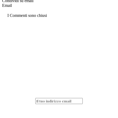
Condividi su email
Email
I Commenti sono chiusi
La pasta è passione
quotidiana!
Non perderti nessun articolo e resta sempre
aggiornato iscrivendoti alla nostra
newsletter