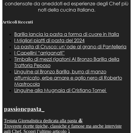
condensate da aneddoti ed esperienze degli Chef più
noti della cucina italiana.
Articoli Recenti
Barilla lancia la pasta a forma di cuore in Italia
I Migliori piatti di pasta del 2024
La pasta di Crusco: un’ode al grano di Pantelleria
I Capellini “arriganati”
Timballo di mezzi rigatoni Al Bronzo Barilla della
Trattoria Peposo
Linguine al Bronzo Barilla, burro di manzo
affumicato, erbe amare e aglio nero di Roberto
Mastrocola
Linguine alla Mugnaia di Cristiano Tomei
passionepasta_
Testata Giornalistica dedicata alla pasta 🍝
Troverete ricette tipiche, classiche e famose ma anche interviste
agli Chef. Scopri l’ultimo articolo ⤵️