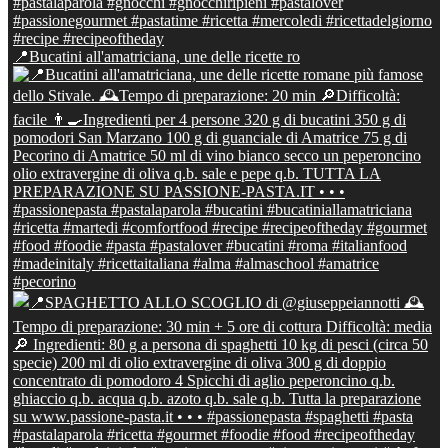
📍Bucatini all'amatriciana, une delle ricette ro