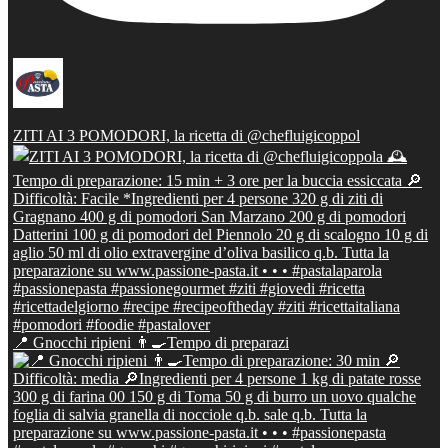
ZITI AI 3 POMODORI, la ricetta di @chefluigicoppol
📍 Gnocchi ripieni 👨‍🍳Tempo di preparazi