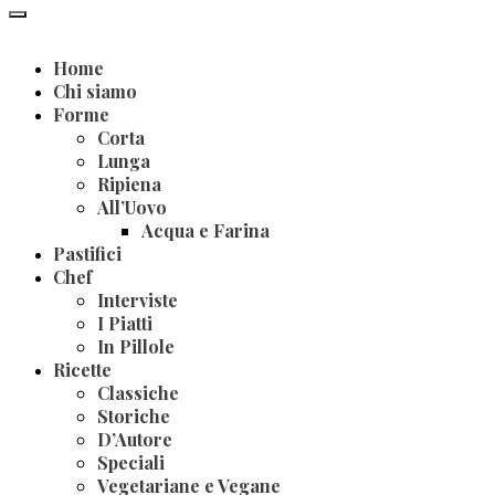
Home
Chi siamo
Forme
Corta
Lunga
Ripiena
All’Uovo
Acqua e Farina
Pastifici
Chef
Interviste
I Piatti
In Pillole
Ricette
Classiche
Storiche
D’Autore
Speciali
Vegetariane e Vegane