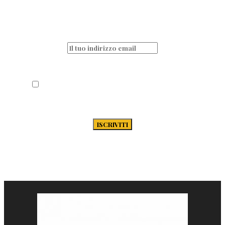
Non perderti nessun articolo e resta sempre
aggiornato iscrivendoti alla nostra
newsletter
Acconsento al trattamento dei miei dati
secondo la Privacy Policy di Passione-
Pasta.it