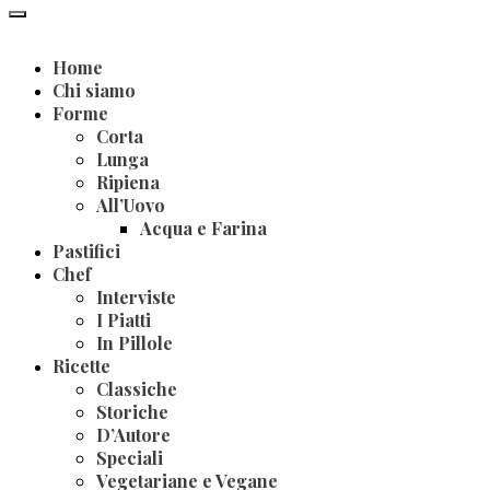
Home
Chi siamo
Forme
Corta
Lunga
Ripiena
All’Uovo
Acqua e Farina
Pastifici
Chef
Interviste
I Piatti
In Pillole
Ricette
Classiche
Storiche
D’Autore
Speciali
Vegetariane e Vegane