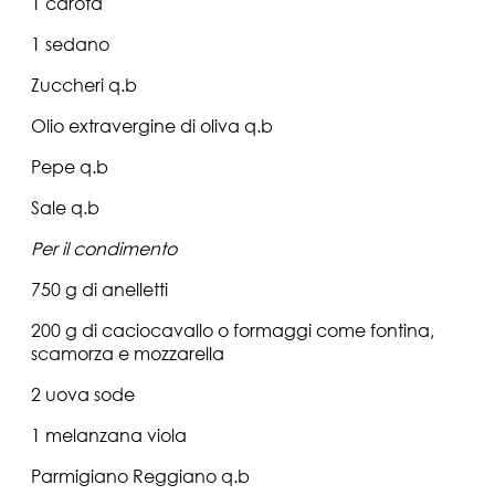
1 carota
1 sedano
Zuccheri q.b
Olio extravergine di oliva q.b
Pepe q.b
Sale q.b
Per il condimento
750 g di anelletti
200 g di caciocavallo o formaggi come fontina,
scamorza e mozzarella
2 uova sode
1 melanzana viola
Parmigiano Reggiano q.b