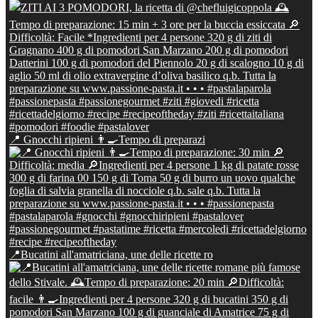
📍 Gnocchi ripieni 👨‍🍳Tempo di preparazi
📍Bucatini all'amatriciana, une delle ricette ro