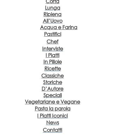
Corta
Lunga
Ripiena
All’Uovo
Acqua e Farina
Pastifici
Chef
Interviste
I Piatti
In Pillole
Ricette
Classiche
Storiche
D’Autore
Speciali
Vegetariane e Vegane
Pasta la parola
I Piatti Iconici
News
Contatti