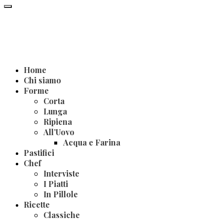
Home
Chi siamo
Forme
Corta
Lunga
Ripiena
All’Uovo
Acqua e Farina
Pastifici
Chef
Interviste
I Piatti
In Pillole
Ricette
Classiche