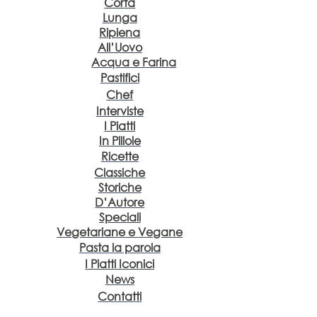
Corta
Lunga
Ripiena
All’Uovo
Acqua e Farina
Pastifici
Chef
Interviste
I Piatti
In Pillole
Ricette
Classiche
Storiche
D’Autore
Speciali
Vegetariane e Vegane
Pasta la parola
I Piatti Iconici
News
Contatti