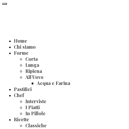
Home
Chi siamo
Forme
Corta
Lunga
Ripiena
All’Uovo
Acqua e Farina
Pastifici
Chef
Interviste
I Piatti
In Pillole
Ricette
Classiche