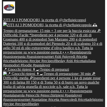
ZITI AI 3 POMODORI, la ricetta di @chefluigicoppol
📍 Gnocchi ripieni 👨‍🍳Tempo di preparazi