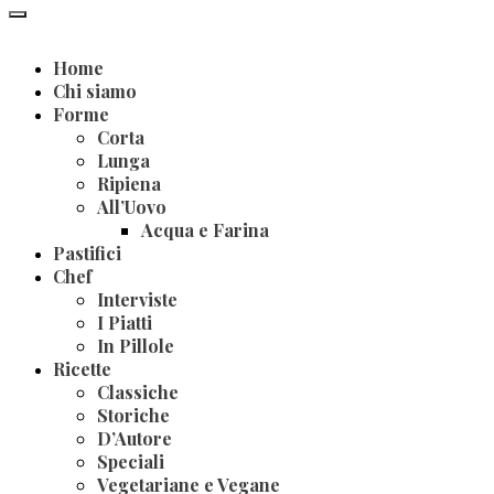
Home
Chi siamo
Forme
Corta
Lunga
Ripiena
All’Uovo
Acqua e Farina
Pastifici
Chef
Interviste
I Piatti
In Pillole
Ricette
Classiche
Storiche
D’Autore
Speciali
Vegetariane e Vegane