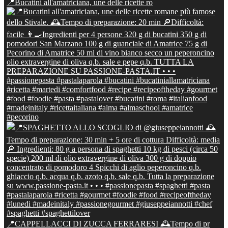
📍Bucatini all'amatriciana, une delle ricette ro
📍CAPPELLACCI DI ZUCCA FERRARESI 🕰Tempo di pr