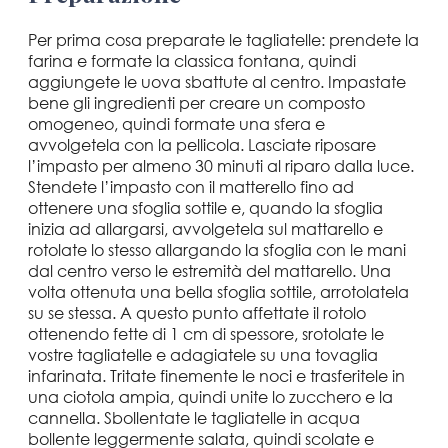
Per prima cosa preparate le tagliatelle: prendete la
farina e formate la classica fontana, quindi
aggiungete le uova sbattute al centro. Impastate
bene gli ingredienti per creare un composto
omogeneo, quindi formate una sfera e
avvolgetela con la pellicola. Lasciate riposare
l’impasto per almeno 30 minuti al riparo dalla luce.
Stendete l’impasto con il matterello fino ad
ottenere una sfoglia sottile e, quando la sfoglia
inizia ad allargarsi, avvolgetela sul mattarello e
rotolate lo stesso allargando la sfoglia con le mani
dal centro verso le estremità del mattarello. Una
volta ottenuta una bella sfoglia sottile, arrotolatela
su se stessa. A questo punto affettate il rotolo
ottenendo fette di 1 cm di spessore, srotolate le
vostre tagliatelle e adagiatele su una tovaglia
infarinata. Tritate finemente le noci e trasferitele in
una ciotola ampia, quindi unite lo zucchero e la
cannella. Sbollentate le tagliatelle in acqua
bollente leggermente salata, quindi scolate e