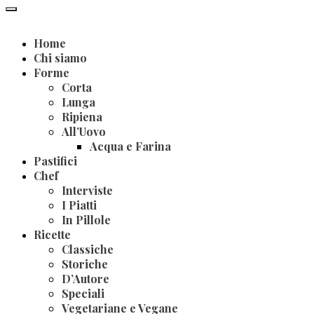
Home
Chi siamo
Forme
Corta
Lunga
Ripiena
All’Uovo
Acqua e Farina
Pastifici
Chef
Interviste
I Piatti
In Pillole
Ricette
Classiche
Storiche
D’Autore
Speciali
Vegetariane e Vegane