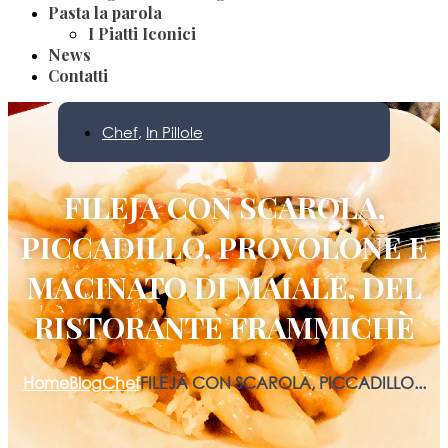
Pasta la parola
I Piatti Iconici
News
Contatti
Chef
,
In Pillole
FILEJA CON SCAROLA,
PICCADILLO, PROVOLONE E
MACINATO DI MAIALE, DEL
RISTORANTE FRAMMICHÈ
Home
Blog
Chef
FILEJA CON SCAROLA, PICCADILLO...