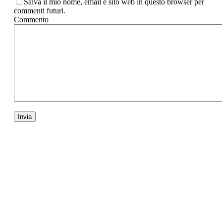
Salva il mio nome, email e sito web in questo browser per
commenti futuri.
Commento
La pasta è passione
quotidiana!