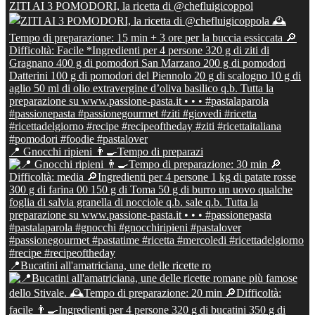
ZITI AI 3 POMODORI, la ricetta di @chefluigicoppol
📍 Gnocchi ripieni 👨‍🍳Tempo di preparazi
📍Bucatini all'amatriciana, une delle ricette ro