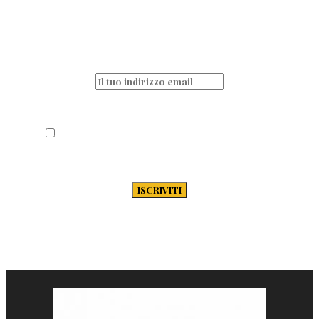
Non perderti nessun articolo e resta sempre
aggiornato iscrivendoti alla nostra
newsletter
Acconsento al trattamento dei miei dati
secondo la Privacy Policy di Passione-
Pasta.it