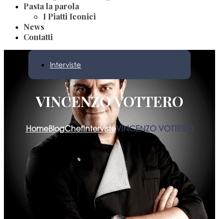
Pasta la parola
I Piatti Iconici
News
Contatti
Interviste
VINCENZO VOTTERO
Home
Blog
Chef
Interviste
VINCENZO VOTTERO