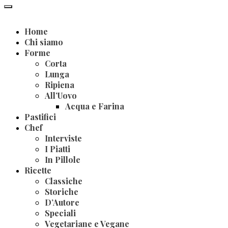
Home
Chi siamo
Forme
Corta
Lunga
Ripiena
All’Uovo
Acqua e Farina
Pastifici
Chef
Interviste
I Piatti
In Pillole
Ricette
Classiche
Storiche
D’Autore
Speciali
Vegetariane e Vegane