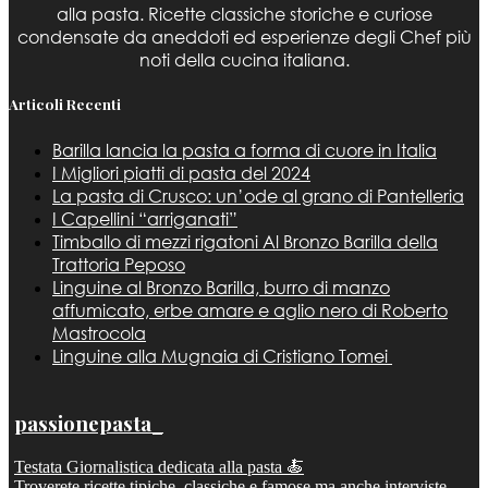
alla pasta. Ricette classiche storiche e curiose
condensate da aneddoti ed esperienze degli Chef più
noti della cucina italiana.
Articoli Recenti
Barilla lancia la pasta a forma di cuore in Italia
I Migliori piatti di pasta del 2024
La pasta di Crusco: un’ode al grano di Pantelleria
I Capellini “arriganati”
Timballo di mezzi rigatoni Al Bronzo Barilla della
Trattoria Peposo
Linguine al Bronzo Barilla, burro di manzo
affumicato, erbe amare e aglio nero di Roberto
Mastrocola
Linguine alla Mugnaia di Cristiano Tomei
passionepasta_
Testata Giornalistica dedicata alla pasta 🍝
Troverete ricette tipiche, classiche e famose ma anche interviste