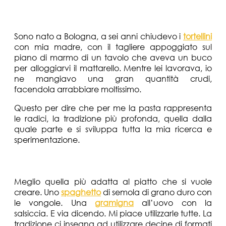
Cosa rappresenta la pasta nella sua cucina?
Sono nato a Bologna, a sei anni chiudevo i
tortellini
con mia madre, con il tagliere appoggiato sul
piano di marmo di un tavolo che aveva un buco
per alloggiarvi il mattarello. Mentre lei lavorava, io
ne mangiavo una gran quantità crudi,
facendola arrabbiare moltissimo.
Questo per dire che per me la pasta rappresenta
le radici, la tradizione più profonda, quella dalla
quale parte e si sviluppa tutta la mia ricerca e
sperimentazione.
Meglio lunga o corta (per quale motivo)?
Meglio quella più adatta al piatto che si vuole
creare. Uno
spaghetto
di semola di grano duro con
le vongole. Una
gramigna
all’uovo con la
salsiccia. E via dicendo. Mi piace utilizzarle tutte. La
tradizione ci insegna ad utilizzare decine di formati