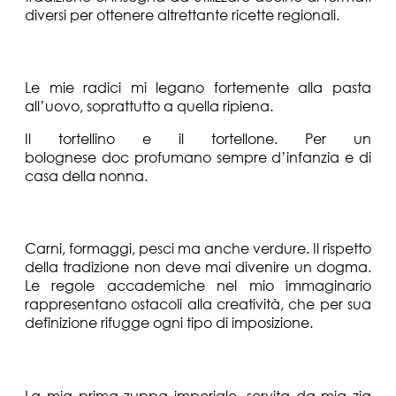
diversi per ottenere altrettante ricette regionali.
All’uovo o di grano duro (per quale motivo)?
Le mie radici mi legano fortemente alla pasta
all’uovo, soprattutto a quella ripiena.
Il tortellino e il tortellone. Per un
bolognese doc profumano sempre d’infanzia e di
casa della nonna.
Ripiena? (Se sì, come)?
Carni, formaggi, pesci ma anche verdure. Il rispetto
della tradizione non deve mai divenire un dogma.
Le regole accademiche nel mio immaginario
rappresentano ostacoli alla creatività, che per sua
definizione rifugge ogni tipo di imposizione.
Il primo ricordo di Vincenzo Vottero legato alla pasta…
La mia prima zuppa imperiale, servita da mia zia