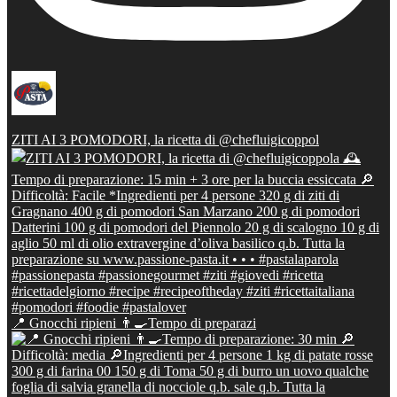
ZITI AI 3 POMODORI, la ricetta di @chefluigicoppol
📍 Gnocchi ripieni 👨‍🍳Tempo di preparazi