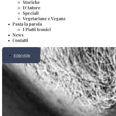
Storiche
D’Autore
Speciali
Vegetariane e Vegane
Pasta la parola
I Piatti Iconici
News
Contatti
Interviste