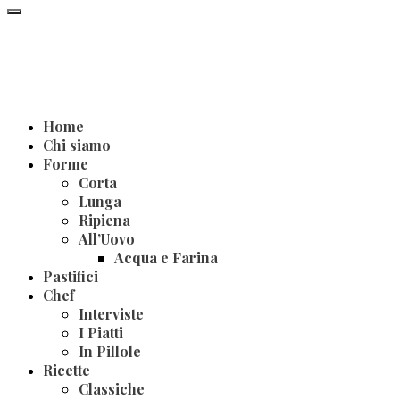
Home
Chi siamo
Forme
Corta
Lunga
Ripiena
All’Uovo
Acqua e Farina
Pastifici
Chef
Interviste
I Piatti
In Pillole
Ricette
Classiche