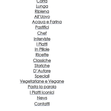
Corta
Lunga
Ripiena
All’Uovo
Acqua e Farina
Pastifici
Chef
Interviste
I Piatti
In Pillole
Ricette
Classiche
Storiche
D’Autore
Speciali
Vegetariane e Vegane
Pasta la parola
I Piatti Iconici
News
Contatti