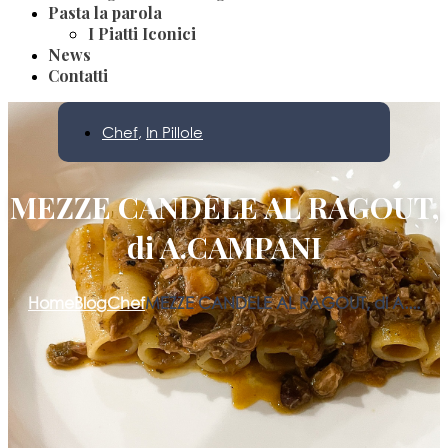
Pasta la parola
I Piatti Iconici
News
Contatti
Chef
,
In Pillole
MEZZE CANDELE AL RAGOUT,
di A.CAMPANI
Home
Blog
Chef
MEZZE CANDELE AL RAGOUT, di A....