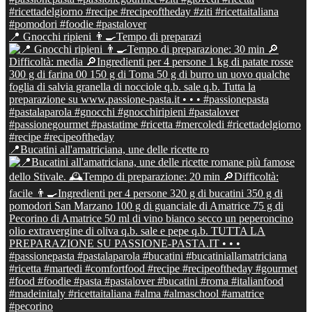
📍 Gnocchi ripieni 👨‍🍳Tempo di preparazi
📍Bucatini all'amatriciana, une delle ricette ro