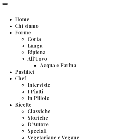
Home
Chi siamo
Forme
Corta
Lunga
Ripiena
All’Uovo
Acqua e Farina
Pastifici
Chef
Interviste
I Piatti
In Pillole
Ricette
Classiche
Storiche
D’Autore
Speciali
Vegetariane e Vegane