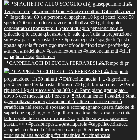
📍CAPPELLACCI DI ZUCCA FERRARESI 🕰Tempo di pr