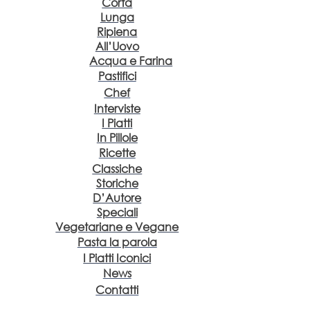
Corta
Lunga
Ripiena
All’Uovo
Acqua e Farina
Pastifici
Chef
Interviste
I Piatti
In Pillole
Ricette
Classiche
Storiche
D’Autore
Speciali
Vegetariane e Vegane
Pasta la parola
I Piatti Iconici
News
Contatti