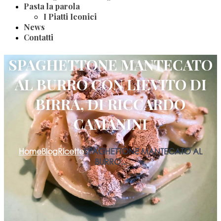
Pasta la parola
I Piatti Iconici
News
Contatti
SPAGHETTONE MANTECATO
AL BURRO CON LIEVITO DI
BIRRA, DI RICCARDO
CAMANINI
Home
Blog
Ricette
SPAGHETTONE MANTECATO AL
BURRO...