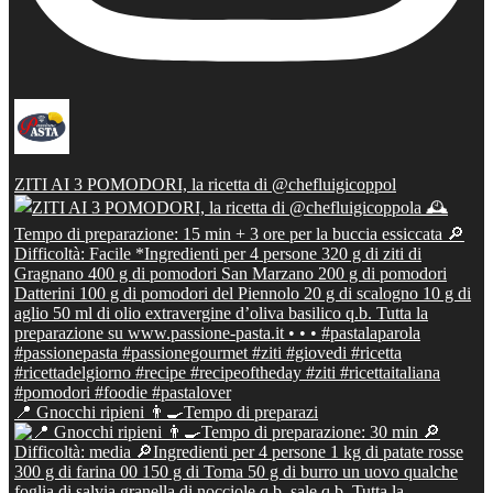
ZITI AI 3 POMODORI, la ricetta di @chefluigicoppol
📍 Gnocchi ripieni 👨‍🍳Tempo di preparazi