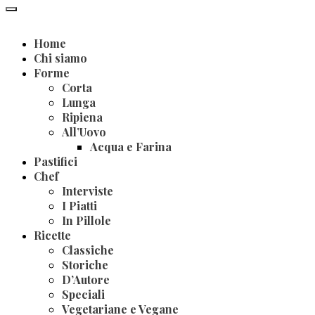
Home
Chi siamo
Forme
Corta
Lunga
Ripiena
All’Uovo
Acqua e Farina
Pastifici
Chef
Interviste
I Piatti
In Pillole
Ricette
Classiche
Storiche
D’Autore
Speciali
Vegetariane e Vegane