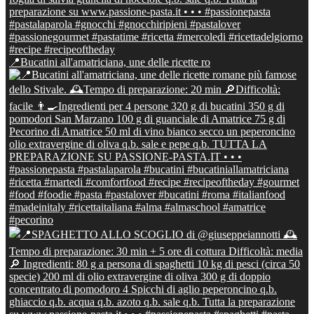
📍Bucatini all'amatriciana, une delle ricette ro