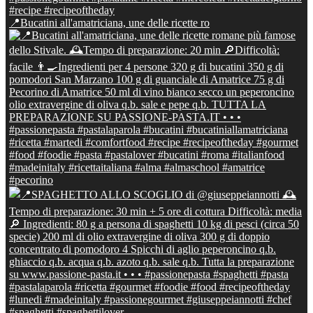
📍Bucatini all'amatriciana, une delle ricette ro