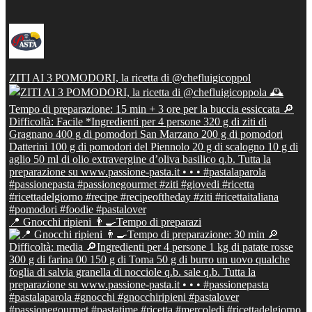
ZITI AI 3 POMODORI, la ricetta di @chefluigicoppol
📍 Gnocchi ripieni 👨‍🍳Tempo di preparazi