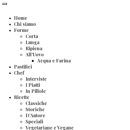
Home
Chi siamo
Forme
Corta
Lunga
Ripiena
All’Uovo
Acqua e Farina
Pastifici
Chef
Interviste
I Piatti
In Pillole
Ricette
Classiche
Storiche
D’Autore
Speciali
Vegetariane e Vegane