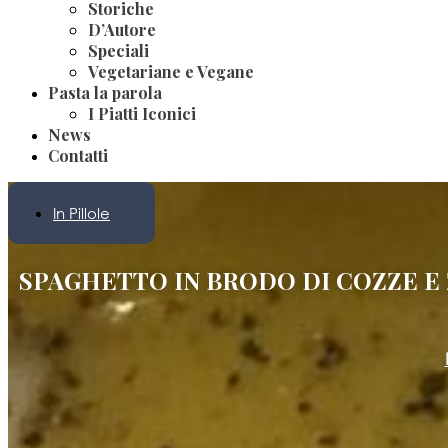
Storiche
D’Autore
Speciali
Vegetariane e Vegane
Pasta la parola
I Piatti Iconici
News
Contatti
In Pillole
SPAGHETTO IN BRODO DI COZZE E