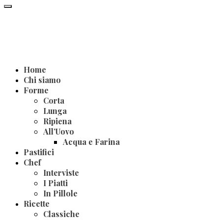
Home
Chi siamo
Forme
Corta
Lunga
Ripiena
All’Uovo
Acqua e Farina
Pastifici
Chef
Interviste
I Piatti
In Pillole
Ricette
Classiche