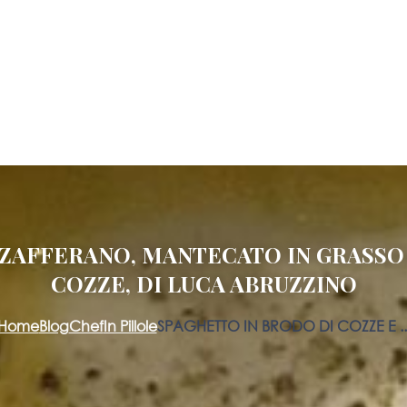
 ZAFFERANO, MANTECATO IN GRASSO 
COZZE, DI LUCA ABRUZZINO
Home
Blog
Chef
In Pillole
SPAGHETTO IN BRODO DI COZZE E ..