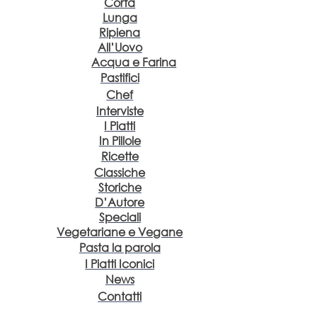
Corta
Lunga
Ripiena
All’Uovo
Acqua e Farina
Pastifici
Chef
Interviste
I Piatti
In Pillole
Ricette
Classiche
Storiche
D’Autore
Speciali
Vegetariane e Vegane
Pasta la parola
I Piatti Iconici
News
Contatti