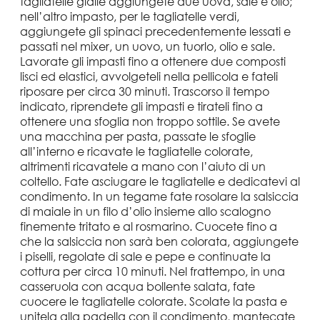
tagliatelle gialle aggiungete due uova, sale e olio;
nell’altro impasto, per le tagliatelle verdi,
aggiungete gli spinaci precedentemente lessati e
passati nel mixer, un uovo, un tuorlo, olio e sale.
Lavorate gli impasti fino a ottenere due composti
lisci ed elastici, avvolgeteli nella pellicola e fateli
riposare per circa 30 minuti. Trascorso il tempo
indicato, riprendete gli impasti e tirateli fino a
ottenere una sfoglia non troppo sottile. Se avete
una macchina per pasta, passate le sfoglie
all’interno e ricavate le tagliatelle colorate,
altrimenti ricavatele a mano con l’aiuto di un
coltello. Fate asciugare le tagliatelle e dedicatevi al
condimento. In un tegame fate rosolare la salsiccia
di maiale in un filo d’olio insieme allo scalogno
finemente tritato e al rosmarino. Cuocete fino a
che la salsiccia non sarà ben colorata, aggiungete
i piselli, regolate di sale e pepe e continuate la
cottura per circa 10 minuti. Nel frattempo, in una
casseruola con acqua bollente salata, fate
cuocere le tagliatelle colorate. Scolate la pasta e
unitela alla padella con il condimento, mantecate