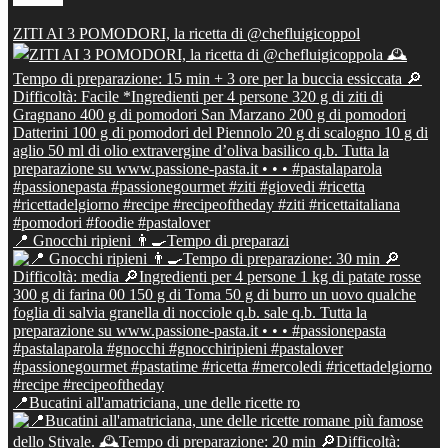
ZITI AI 3 POMODORI, la ricetta di @chefluigicoppol
📍 Gnocchi ripieni 👨‍🍳Tempo di preparazi
📍Bucatini all'amatriciana, une delle ricette ro