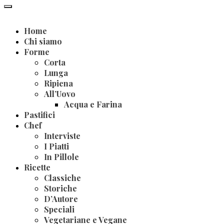
Home
Chi siamo
Forme
Corta
Lunga
Ripiena
All’Uovo
Acqua e Farina
Pastifici
Chef
Interviste
I Piatti
In Pillole
Ricette
Classiche
Storiche
D’Autore
Speciali
Vegetariane e Vegane