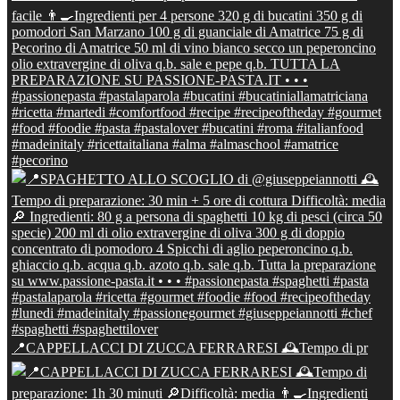
📍CAPPELLACCI DI ZUCCA FERRARESI 🕰Tempo di pr