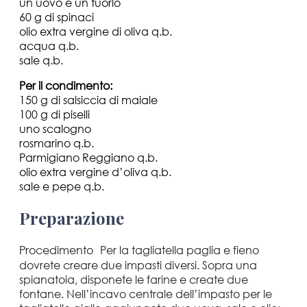
un uovo e un tuorlo
60 g di spinaci
olio extra vergine di oliva q.b.
acqua q.b.
sale q.b.
Per il condimento:
150 g di salsiccia di maiale
100 g di piselli
uno scalogno
rosmarino q.b.
Parmigiano Reggiano q.b.
olio extra vergine d’oliva q.b.
sale e pepe q.b.
Preparazione
Procedimento Per la tagliatella paglia e fieno
dovrete creare due impasti diversi. Sopra una
spianatoia, disponete le farine e create due
fontane. Nell’incavo centrale dell’impasto per le