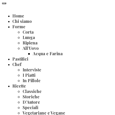
Home
Chi siamo
Forme
Corta
Lunga
Ripiena
All’Uovo
Acqua e Farina
Pastifici
Chef
Interviste
I Piatti
In Pillole
Ricette
Classiche
Storiche
D’Autore
Speciali
Vegetariane e Vegane