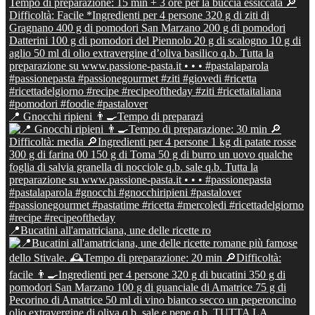
📍 Gnocchi ripieni 👨‍🍳Tempo di preparazi
📍Bucatini all'amatriciana, une delle ricette ro