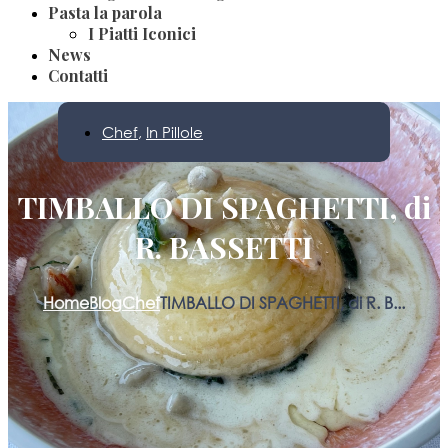
Pasta la parola
I Piatti Iconici
News
Contatti
Chef
,
In Pillole
TIMBALLO DI SPAGHETTI, di
R. BASSETTI
Home
Blog
Chef
TIMBALLO DI SPAGHETTI, di R. B...