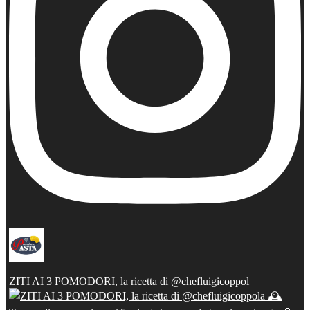
ZITI AI 3 POMODORI, la ricetta di @chefluigicoppol