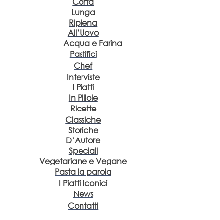
Corta
Lunga
Ripiena
All’Uovo
Acqua e Farina
Pastifici
Chef
Interviste
I Piatti
In Pillole
Ricette
Classiche
Storiche
D’Autore
Speciali
Vegetariane e Vegane
Pasta la parola
I Piatti Iconici
News
Contatti