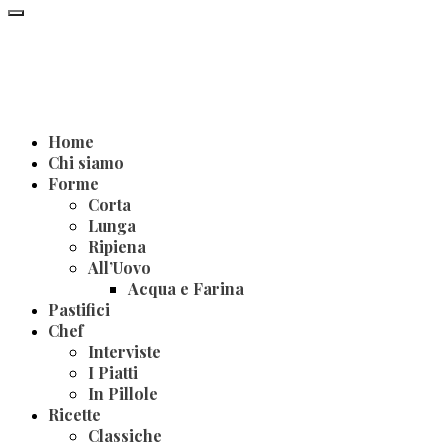
Home
Chi siamo
Forme
Corta
Lunga
Ripiena
All’Uovo
Acqua e Farina
Pastifici
Chef
Interviste
I Piatti
In Pillole
Ricette
Classiche