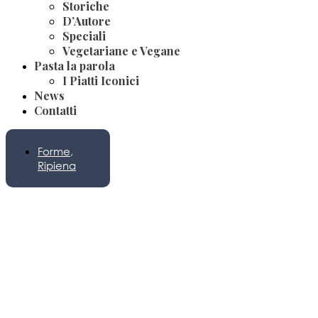
Storiche
D’Autore
Speciali
Vegetariane e Vegane
Pasta la parola
I Piatti Iconici
News
Contatti
Forme
,
Ripiena