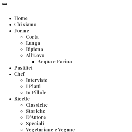
Home
Chi siamo
Forme
Corta
Lunga
Ripiena
All’Uovo
Acqua e Farina
Pastifici
Chef
Interviste
I Piatti
In Pillole
Ricette
Classiche
Storiche
D’Autore
Speciali
Vegetariane e Vegane