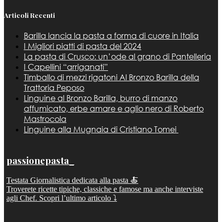
Articoli Recenti
Barilla lancia la pasta a forma di cuore in Italia
I Migliori piatti di pasta del 2024
La pasta di Crusco: un’ode al grano di Pantelleria
I Capellini “arriganati”
Timballo di mezzi rigatoni Al Bronzo Barilla della
Trattoria Peposo
Linguine al Bronzo Barilla, burro di manzo
affumicato, erbe amare e aglio nero di Roberto
Mastrocola
Linguine alla Mugnaia di Cristiano Tomei
passionepasta_
Testata Giornalistica dedicata alla pasta 🍝
Troverete ricette tipiche, classiche e famose ma anche interviste
agli Chef. Scopri l’ultimo articolo ⤵️