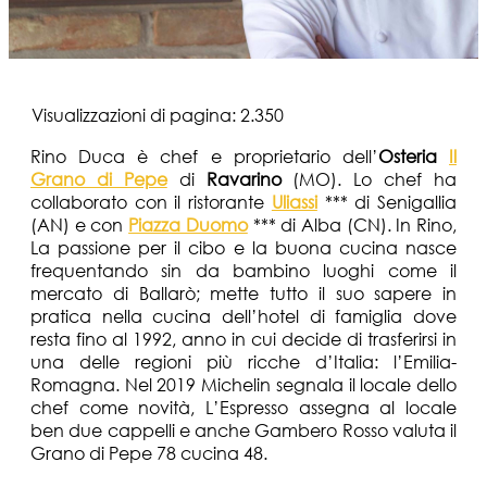
Visualizzazioni di pagina:
2.350
Rino Duca è chef e proprietario dell’
Osteria
Il
Grano di Pepe
di
Ravarino
(MO). Lo chef ha
collaborato con il ristorante
Uliassi
*** di Senigallia
(AN) e con
Piazza Duomo
*** di Alba (CN). In Rino,
La passione per il cibo e la buona cucina nasce
frequentando sin da bambino luoghi come il
mercato di Ballarò; mette tutto il suo sapere in
pratica nella cucina dell’hotel di famiglia dove
resta fino al 1992, anno in cui decide di trasferirsi in
una delle regioni più ricche d’Italia: l’Emilia-
Romagna. Nel 2019 Michelin segnala il locale dello
chef come novità, L’Espresso assegna al locale
ben due cappelli e anche Gambero Rosso valuta il
Grano di Pepe 78 cucina 48.