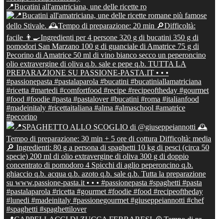
📍Bucatini all'amatriciana, une delle ricette ro