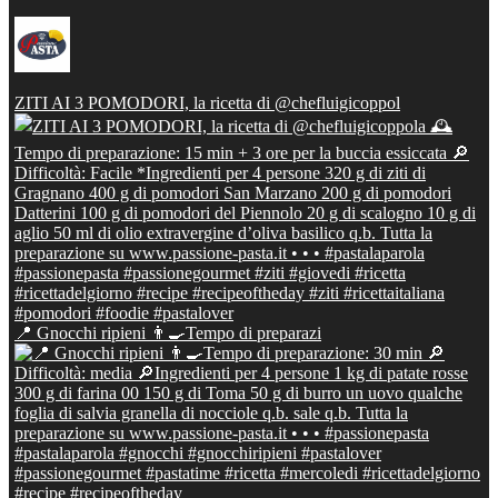
ZITI AI 3 POMODORI, la ricetta di @chefluigicoppol
📍 Gnocchi ripieni 👨‍🍳Tempo di preparazi