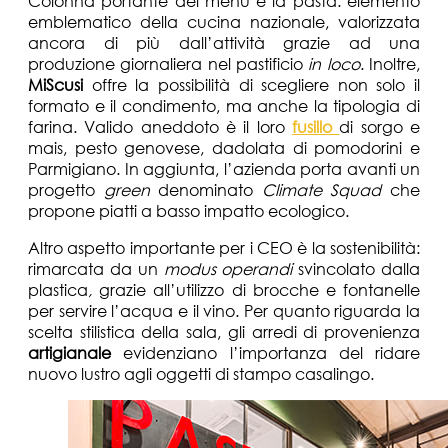
Colonna portante del menù è la pasta: elemento
emblematico della cucina nazionale, valorizzata
ancora di più dall’attività grazie ad una
produzione giornaliera nel pastificio
in loco
. Inoltre,
MiScusi
offre la possibilità di scegliere non solo il
formato e il condimento, ma anche la tipologia di
farina. Valido aneddoto è il loro
fusillo
di sorgo e
mais, pesto genovese, dadolata di pomodorini e
Parmigiano. In aggiunta, l’azienda porta avanti un
progetto
green
denominato
Climate
Squad
che
propone piatti a basso impatto ecologico.
Altro aspetto importante per i CEO è la sostenibilità:
rimarcata da un
modus operandi
svincolato dalla
plastica
,
grazie all’utilizzo di brocche e fontanelle
per servire l’acqua e il vino. Per quanto riguarda la
scelta stilistica della sala, gli arredi di provenienza
artigianale
evidenziano l’importanza del ridare
nuovo lustro agli oggetti di stampo casalingo.