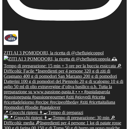
ZITI AI 3 POMODORI, la ricetta di @chefluigicoppol
📍 Gnocchi ripieni 👨‍🍳Tempo di preparazi