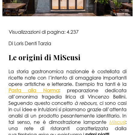
Visualizzazioni di pagina:
4.237
Di Loris Denti Tarzia
Le origini di MiScusi
La storia gastronomica nazionale è costellata di
ricette nate con l’intento di omaggiare importanti
opere artistiche e letterarie. Esempio fra tanti è la
Pasta alla Norma
: preparazione dedicata
all’omonima tragedia lirica di Vincenzo Bellini.
Seguendo questo concetto
à rebours
, ci sono casi
in cui idee e intuizioni si plasmano grazie all’attenta
analisi di un prodotto pesantemente identitario. In
tal senso, ne è dimostrazione lampante
Miscusi
:
una rete di ristoranti caratterizzata dalla
sua timbrica
mise
au point
verso i
primi piatti
.