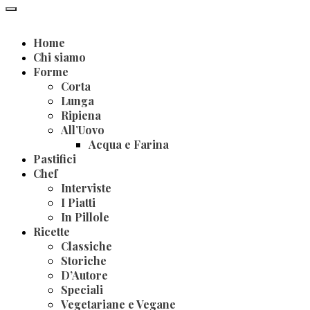
Home
Chi siamo
Forme
Corta
Lunga
Ripiena
All’Uovo
Acqua e Farina
Pastifici
Chef
Interviste
I Piatti
In Pillole
Ricette
Classiche
Storiche
D’Autore
Speciali
Vegetariane e Vegane