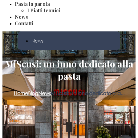
Pasta la parola
I Piatti Iconici
News
Contatti
News
MiScusi: un inno dedicato alla
pasta
Home
Blog
News
MiScusi: un inno dedicato alla...