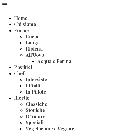
Home
Chi siamo
Forme
Corta
Lunga
Ripiena
All’Uovo
Acqua e Farina
Pastifici
Chef
Interviste
I Piatti
In Pillole
Ricette
Classiche
Storiche
D’Autore
Speciali
Vegetariane e Vegane