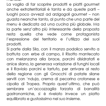
La voglia di far scoprire prodotti e piatti gourmet
anche extraterritoriali è tanta e da queste parti –
luoghi poco avvezzi ad arzigogoli gourmet – non
guasta neanche tanto, al punto che una parte del
menu è dedicata ad una cucina più globale. Ma
la parte senz’altro più interessante della proposta
resta quella che vede come protagonista
l’espressione del territorio e l’utilizzo dei suoi
prodotti.
Si parte dalla Sila, con il manzo podolico servito a
battuta con erbe di campo, il Risotto mantecato
con melanzana alla brace, porcini disidratati e
anice silano, la generosa variazione di funghi locali
e il Raviolo porcini e tartufo, per arrivare al resto
della regione con gli Gnocchi di patate silane
serviti con ‘nduja, crema di pecorino crotonese e
cipolla di Tropea. Proprio quest’ultimo, che può
sembrare un’accozzaglia forzata di banalità
gastronomiche, si è rivelato invece un piatto
equilibrato e gustosissimo nel suo insieme.