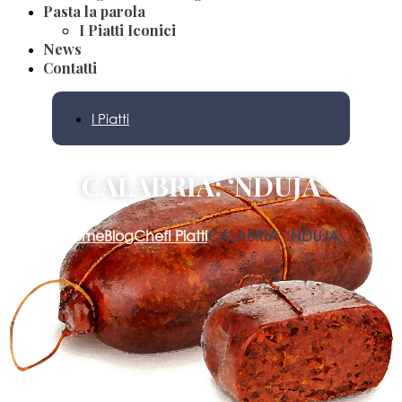
Pasta la parola
I Piatti Iconici
News
Contatti
I Piatti
CALABRIA: ‘NDUJA
Home
Blog
Chef
I Piatti
CALABRIA: ‘NDUJA