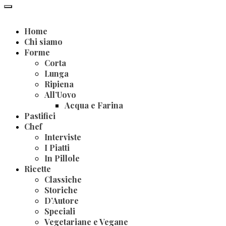
Home
Chi siamo
Forme
Corta
Lunga
Ripiena
All’Uovo
Acqua e Farina
Pastifici
Chef
Interviste
I Piatti
In Pillole
Ricette
Classiche
Storiche
D’Autore
Speciali
Vegetariane e Vegane