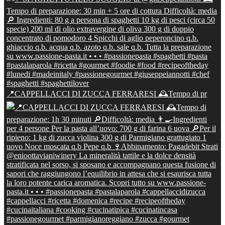
📍CAPPELLACCI DI ZUCCA FERRARESI 🕰Tempo di pr