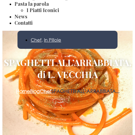
Pasta la parola
I Piatti Iconici
News
Contatti
Chef
,
In Pillole
SPAGHETTI ALL’ARRABBIATA,
di L. VECCHIA
Home
Blog
Chef
SPAGHETTI ALL’ARRABBIATA...