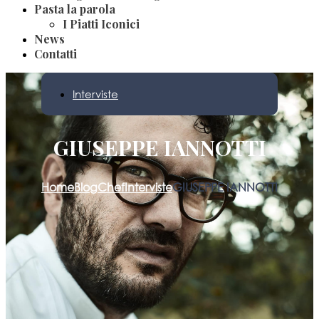
Pasta la parola
I Piatti Iconici
News
Contatti
Interviste
GIUSEPPE IANNOTTI
Home
Blog
Chef
Interviste
GIUSEPPE IANNOTTI