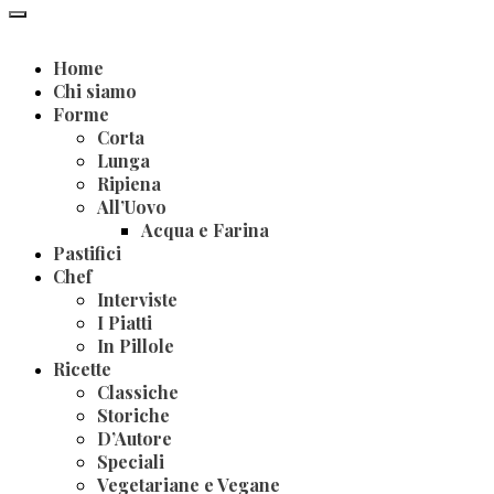
Home
Chi siamo
Forme
Corta
Lunga
Ripiena
All’Uovo
Acqua e Farina
Pastifici
Chef
Interviste
I Piatti
In Pillole
Ricette
Classiche
Storiche
D’Autore
Speciali
Vegetariane e Vegane