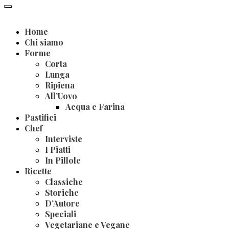
Home
Chi siamo
Forme
Corta
Lunga
Ripiena
All’Uovo
Acqua e Farina
Pastifici
Chef
Interviste
I Piatti
In Pillole
Ricette
Classiche
Storiche
D’Autore
Speciali
Vegetariane e Vegane