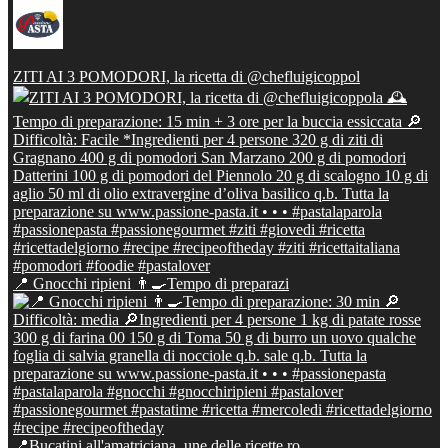
ZITI AI 3 POMODORI, la ricetta di @chefluigicoppol
📍 Gnocchi ripieni 👨‍🍳Tempo di preparazi
📍Bucatini all'amatriciana, une delle ricette ro