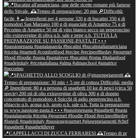
📍CAPPELLACCI DI ZUCCA FERRARESI 🕰Tempo di pr