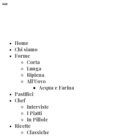
Home
Chi siamo
Forme
Corta
Lunga
Ripiena
All’Uovo
Acqua e Farina
Pastifici
Chef
Interviste
I Piatti
In Pillole
Ricette
Classiche