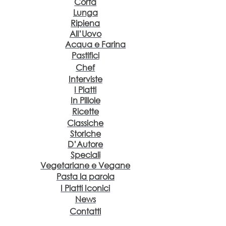
Corta
Lunga
Ripiena
All’Uovo
Acqua e Farina
Pastifici
Chef
Interviste
I Piatti
In Pillole
Ricette
Classiche
Storiche
D’Autore
Speciali
Vegetariane e Vegane
Pasta la parola
I Piatti Iconici
News
Contatti