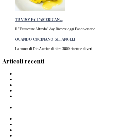
TU VUO’ FA’ L’AMERICAN...
Il "Fettuccine Alfredo" day Ricorre oggi l’anniversario ...
QUANDO CUCINANO GLI ANGELI
La cuoca di Dio Autrice di oltre 3000 ricette e di veri ...
Articoli recenti
Barilla lancia la pasta a forma di cuore in Italia
I Migliori piatti di pasta del 2024
La pasta di Crusco: un’ode al grano di Pantelleria
I Capellini “arriganati”
Timballo di mezzi rigatoni Al Bronzo Barilla della Trattoria
Peposo
Linguine al Bronzo Barilla, burro di manzo affumicato, erbe
amare e aglio nero di Roberto Mastrocola
Linguine alla Mugnaia di Cristiano Tomei
Pastai Sanniti: la nuova pasta di Giuseppe Iannotti
Uno Spaghetto alla volta
Spaghettone all’amarena di Mattia Pecis