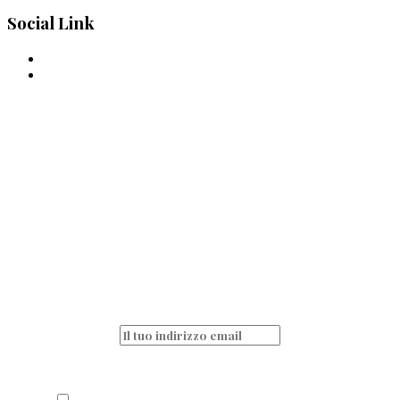
Social Link
La pasta è passione
quotidiana!
Non perderti nessun articolo e resta sempre
aggiornato iscrivendoti alla nostra
newsletter
Acconsento al trattamento dei miei dati