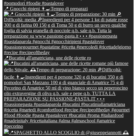
📍 Gnocchi ripieni 👨‍🍳Tempo di preparazi
📍Bucatini all'amatriciana, une delle ricette ro