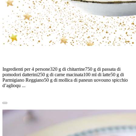
10°- Chitarrine all’abruzzese
Ingredienti per 4 persone320 g di chitarrine750 g di passata di
pomodori datterini250 g di carne macinata100 ml di latte50 g di
Parmigiano Reggiano50 g di mollica di paneun uovouno spicchio
d’aglioqu ...
Leggi tutto
0