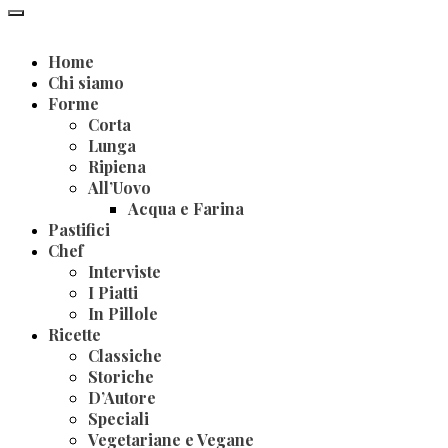
Home
Chi siamo
Forme
Corta
Lunga
Ripiena
All’Uovo
Acqua e Farina
Pastifici
Chef
Interviste
I Piatti
In Pillole
Ricette
Classiche
Storiche
D’Autore
Speciali
Vegetariane e Vegane