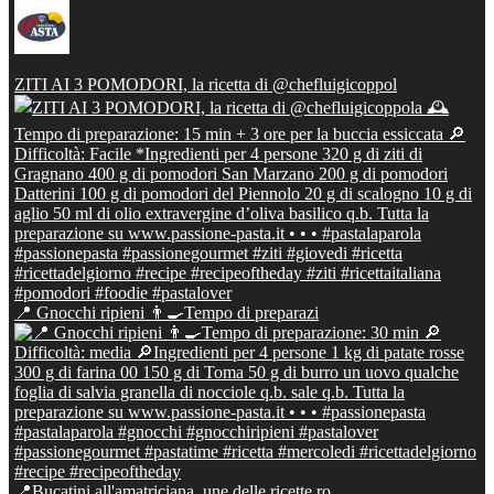
ZITI AI 3 POMODORI, la ricetta di @chefluigicoppol
📍 Gnocchi ripieni 👨‍🍳Tempo di preparazi
📍Bucatini all'amatriciana, une delle ricette ro