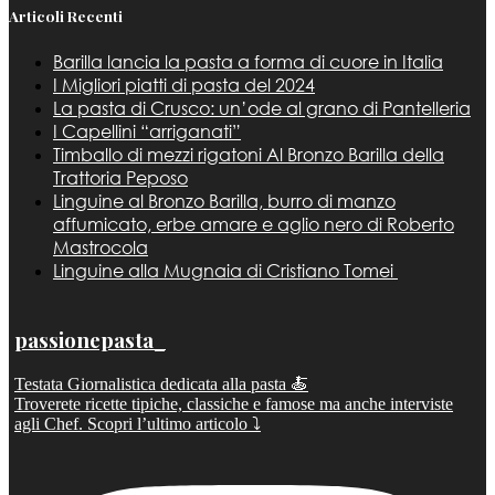
Articoli Recenti
Barilla lancia la pasta a forma di cuore in Italia
I Migliori piatti di pasta del 2024
La pasta di Crusco: un’ode al grano di Pantelleria
I Capellini “arriganati”
Timballo di mezzi rigatoni Al Bronzo Barilla della
Trattoria Peposo
Linguine al Bronzo Barilla, burro di manzo
affumicato, erbe amare e aglio nero di Roberto
Mastrocola
Linguine alla Mugnaia di Cristiano Tomei
passionepasta_
Testata Giornalistica dedicata alla pasta 🍝
Troverete ricette tipiche, classiche e famose ma anche interviste
agli Chef. Scopri l’ultimo articolo ⤵️