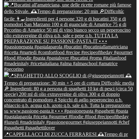
📍CAPPELLACCI DI ZUCCA FERRARESI 🕰Tempo di pr