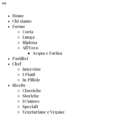
Home
Chi siamo
Forme
Corta
Lunga
Ripiena
All’Uovo
Acqua e Farina
Pastifici
Chef
Interviste
I Piatti
In Pillole
Ricette
Classiche
Storiche
D’Autore
Speciali
Vegetariane e Vegane