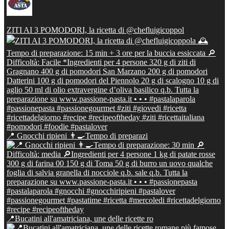
ZITI AI 3 POMODORI, la ricetta di @chefluigicoppol
📍 Gnocchi ripieni 👨‍🍳Tempo di preparazi
📍Bucatini all'amatriciana, une delle ricette ro