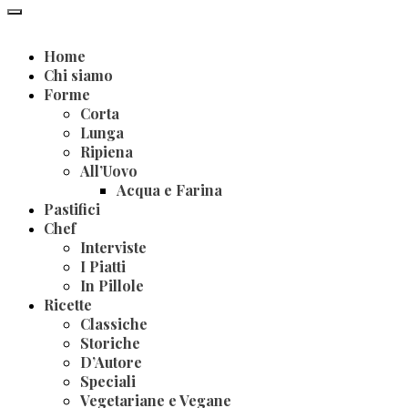
Home
Chi siamo
Forme
Corta
Lunga
Ripiena
All’Uovo
Acqua e Farina
Pastifici
Chef
Interviste
I Piatti
In Pillole
Ricette
Classiche
Storiche
D’Autore
Speciali
Vegetariane e Vegane