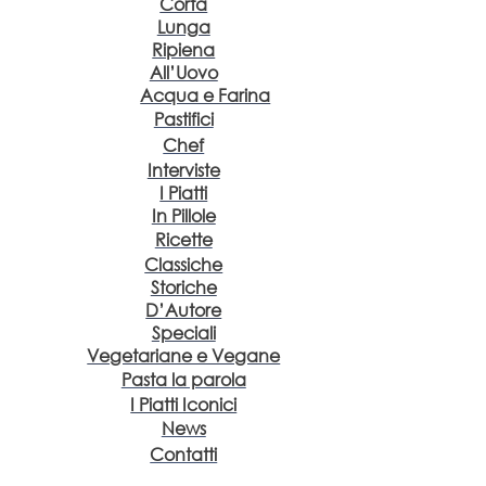
Corta
Lunga
Ripiena
All’Uovo
Acqua e Farina
Pastifici
Chef
Interviste
I Piatti
In Pillole
Ricette
Classiche
Storiche
D’Autore
Speciali
Vegetariane e Vegane
Pasta la parola
I Piatti Iconici
News
Contatti