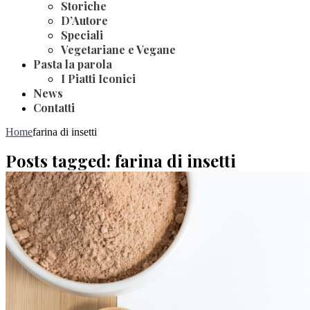
Storiche
D’Autore
Speciali
Vegetariane e Vegane
Pasta la parola
I Piatti Iconici
News
Contatti
Home
farina di insetti
Posts tagged: farina di insetti