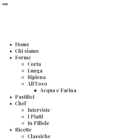
Home
Chi siamo
Forme
Corta
Lunga
Ripiena
All’Uovo
Acqua e Farina
Pastifici
Chef
Interviste
I Piatti
In Pillole
Ricette
Classiche