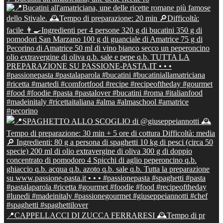
📍CAPPELLACCI DI ZUCCA FERRARESI 🕰Tempo di pr