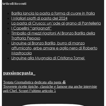
Articoli Recenti
Barilla lancia la pasta a forma di cuore in Italia
I Migliori piatti di pasta del 2024
La pasta di Crusco: un’ode al grano di Pantelleria
I Capellini “arriganati”
Timballo di mezzi rigatoni Al Bronzo Barilla della
Trattoria Peposo
Linguine al Bronzo Barilla, burro di manzo
affumicato, erbe amare e aglio nero di Roberto
Mastrocola
Linguine alla Mugnaia di Cristiano Tomei
passionepasta_
Testata Giornalistica dedicata alla pasta 🍝
Troverete ricette tipiche, classiche e famose ma anche interviste
agli Chef. Scopri l’ultimo articolo ⤵️