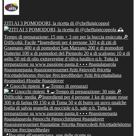
ZITI AI 3 POMODORI, la ricetta di @chefluigicoppol
📍 Gnocchi ripieni 👨‍🍳Tempo di preparazi
📍Bucatini all'amatriciana, une delle ricette ro