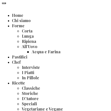
Home
Chi siamo
Forme
Corta
Lunga
Ripiena
All’Uovo
Acqua e Farina
Pastifici
Chef
Interviste
I Piatti
In Pillole
Ricette
Classiche
Storiche
D’Autore
Speciali
Vegetariane e Vegane