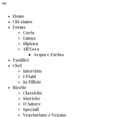
Home
Chi siamo
Forme
Corta
Lunga
Ripiena
All’Uovo
Acqua e Farina
Pastifici
Chef
Interviste
I Piatti
In Pillole
Ricette
Classiche
Storiche
D’Autore
Speciali
Vegetariane e Vegane