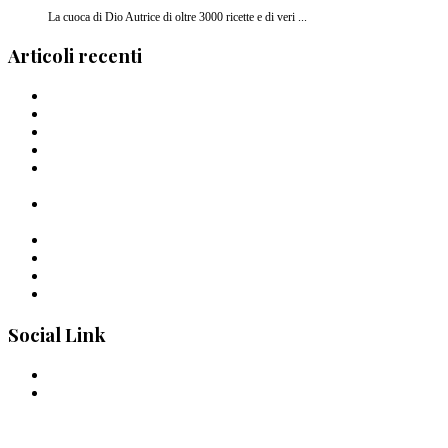
La cuoca di Dio Autrice di oltre 3000 ricette e di veri ...
Articoli recenti
Barilla lancia la pasta a forma di cuore in Italia
I Migliori piatti di pasta del 2024
La pasta di Crusco: un’ode al grano di Pantelleria
I Capellini “arriganati”
Timballo di mezzi rigatoni Al Bronzo Barilla della Trattoria
Peposo
Linguine al Bronzo Barilla, burro di manzo affumicato, erbe
amare e aglio nero di Roberto Mastrocola
Linguine alla Mugnaia di Cristiano Tomei
Pastai Sanniti: la nuova pasta di Giuseppe Iannotti
Uno Spaghetto alla volta
Spaghettone all’amarena di Mattia Pecis
Social Link