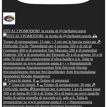
ZITI AI 3 POMODORI, la ricetta di @chefluigicoppol
📍 Gnocchi ripieni 👨‍🍳Tempo di preparazi