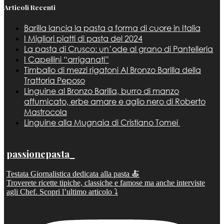
Articoli Recenti
Barilla lancia la pasta a forma di cuore in Italia
I Migliori piatti di pasta del 2024
La pasta di Crusco: un’ode al grano di Pantelleria
I Capellini “arriganati”
Timballo di mezzi rigatoni Al Bronzo Barilla della
Trattoria Peposo
Linguine al Bronzo Barilla, burro di manzo
affumicato, erbe amare e aglio nero di Roberto
Mastrocola
Linguine alla Mugnaia di Cristiano Tomei
passionepasta_
Testata Giornalistica dedicata alla pasta 🍝
Troverete ricette tipiche, classiche e famose ma anche interviste
agli Chef. Scopri l’ultimo articolo ⤵️