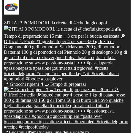
ZITI AI 3 POMODORI, la ricetta di @chefluigicoppol
📍 Gnocchi ripieni 👨‍🍳Tempo di preparazi
📍Bucatini all'amatriciana, une delle ricette ro