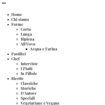
Home
Chi siamo
Forme
Corta
Lunga
Ripiena
All’Uovo
Acqua e Farina
Pastifici
Chef
Interviste
I Piatti
In Pillole
Ricette
Classiche
Storiche
D’Autore
Speciali
Vegetariane e Vegane