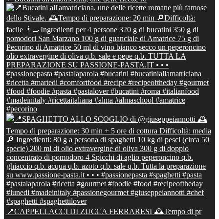
📍CAPPELLACCI DI ZUCCA FERRARESI 🕰Tempo di pr