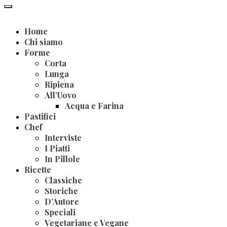
Home
Chi siamo
Forme
Corta
Lunga
Ripiena
All’Uovo
Acqua e Farina
Pastifici
Chef
Interviste
I Piatti
In Pillole
Ricette
Classiche
Storiche
D’Autore
Speciali
Vegetariane e Vegane