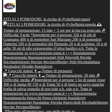
ZITI AI 3 POMODORI, la ricetta di @chefluigicoppol
📍 Gnocchi ripieni 👨‍🍳Tempo di preparazi
📍Bucatini all'amatriciana, une delle ricette ro