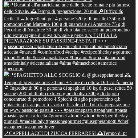
📍CAPPELLACCI DI ZUCCA FERRARESI 🕰Tempo di pr