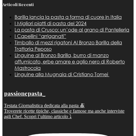
Articoli Recenti
Barilla lancia la pasta a forma di cuore in Italia
I Migliori piatti di pasta del 2024
La pasta di Crusco: un’ode al grano di Pantelleria
I Capellini “arriganati”
Timballo di mezzi rigatoni Al Bronzo Barilla della
Trattoria Peposo
Linguine al Bronzo Barilla, burro di manzo
affumicato, erbe amare e aglio nero di Roberto
Mastrocola
Linguine alla Mugnaia di Cristiano Tomei
passionepasta_
Testata Giornalistica dedicata alla pasta 🍝
Troverete ricette tipiche, classiche e famose ma anche interviste
agli Chef. Scopri l’ultimo articolo ⤵️