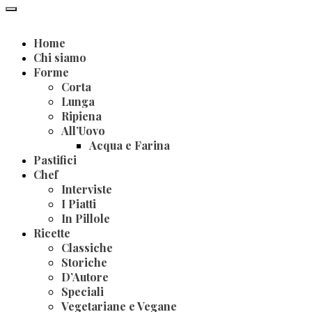
Home
Chi siamo
Forme
Corta
Lunga
Ripiena
All’Uovo
Acqua e Farina
Pastifici
Chef
Interviste
I Piatti
In Pillole
Ricette
Classiche
Storiche
D’Autore
Speciali
Vegetariane e Vegane