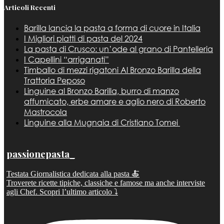
Articoli Recenti
Barilla lancia la pasta a forma di cuore in Italia
I Migliori piatti di pasta del 2024
La pasta di Crusco: un’ode al grano di Pantelleria
I Capellini “arriganati”
Timballo di mezzi rigatoni Al Bronzo Barilla della
Trattoria Peposo
Linguine al Bronzo Barilla, burro di manzo
affumicato, erbe amare e aglio nero di Roberto
Mastrocola
Linguine alla Mugnaia di Cristiano Tomei
passionepasta_
Testata Giornalistica dedicata alla pasta 🍝
Troverete ricette tipiche, classiche e famose ma anche interviste
agli Chef. Scopri l’ultimo articolo ⤵️