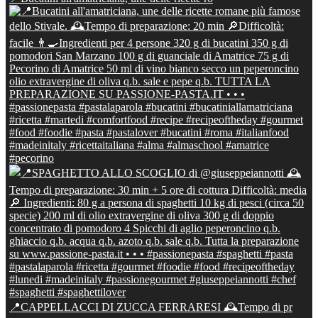
📍CAPPELLACCI DI ZUCCA FERRARESI 🕰Tempo di pr