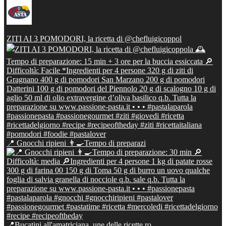
ZITI AI 3 POMODORI, la ricetta di @chefluigicoppol
📍 Gnocchi ripieni 👨‍🍳Tempo di preparazi
📍Bucatini all'amatriciana, une delle ricette ro