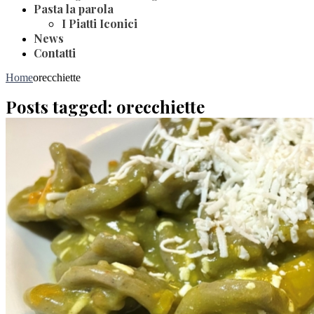
Pasta la parola
I Piatti Iconici
News
Contatti
Home
orecchiette
Posts tagged: orecchiette