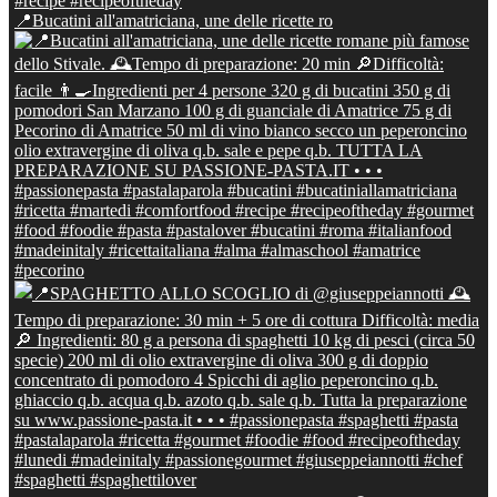
📍Bucatini all'amatriciana, une delle ricette ro