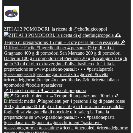
ZITI AI 3 POMODORI, la ricetta di @chefluigicoppol
📍 Gnocchi ripieni 👨‍🍳Tempo di preparazi