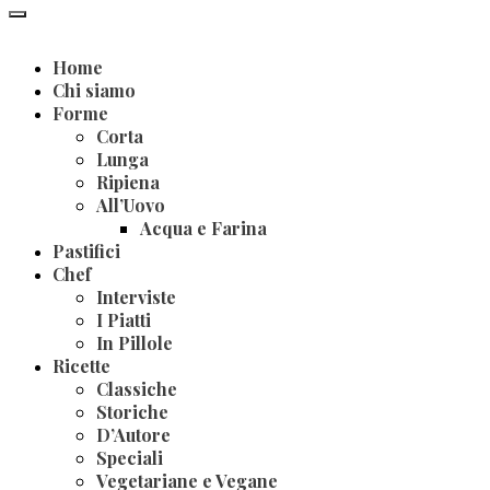
Home
Chi siamo
Forme
Corta
Lunga
Ripiena
All’Uovo
Acqua e Farina
Pastifici
Chef
Interviste
I Piatti
In Pillole
Ricette
Classiche
Storiche
D’Autore
Speciali
Vegetariane e Vegane