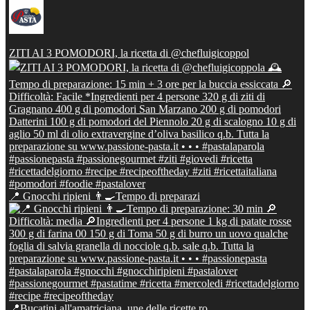
ZITI AI 3 POMODORI, la ricetta di @chefluigicoppol
📍 Gnocchi ripieni 👨‍🍳Tempo di preparazi
📍Bucatini all'amatriciana, une delle ricette ro