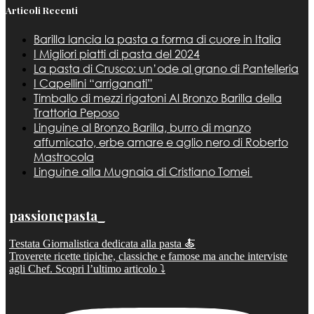
Articoli Recenti
Barilla lancia la pasta a forma di cuore in Italia
I Migliori piatti di pasta del 2024
La pasta di Crusco: un’ode al grano di Pantelleria
I Capellini “arriganati”
Timballo di mezzi rigatoni Al Bronzo Barilla della
Trattoria Peposo
Linguine al Bronzo Barilla, burro di manzo
affumicato, erbe amare e aglio nero di Roberto
Mastrocola
Linguine alla Mugnaia di Cristiano Tomei
passionepasta_
Testata Giornalistica dedicata alla pasta 🍝
Troverete ricette tipiche, classiche e famose ma anche interviste
agli Chef. Scopri l’ultimo articolo ⤵️