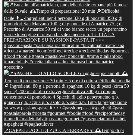
📍CAPPELLACCI DI ZUCCA FERRARESI 🕰Tempo di pr