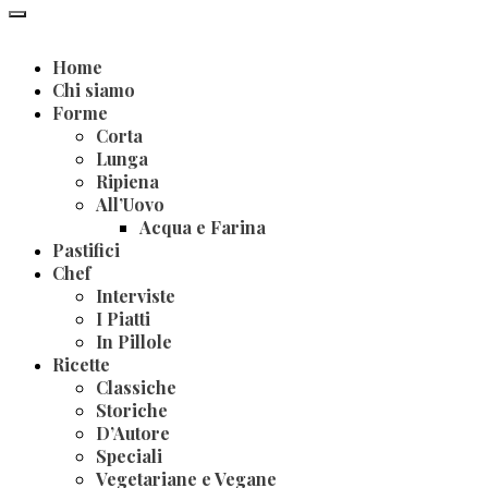
Home
Chi siamo
Forme
Corta
Lunga
Ripiena
All’Uovo
Acqua e Farina
Pastifici
Chef
Interviste
I Piatti
In Pillole
Ricette
Classiche
Storiche
D’Autore
Speciali
Vegetariane e Vegane