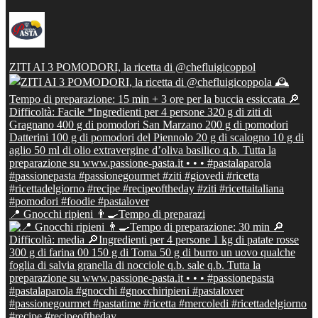
ZITI AI 3 POMODORI, la ricetta di @chefluigicoppol
📍 Gnocchi ripieni 👨‍🍳Tempo di preparazi