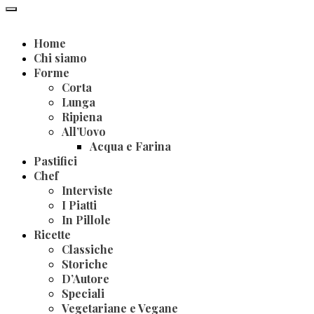
Home
Chi siamo
Forme
Corta
Lunga
Ripiena
All’Uovo
Acqua e Farina
Pastifici
Chef
Interviste
I Piatti
In Pillole
Ricette
Classiche
Storiche
D’Autore
Speciali
Vegetariane e Vegane