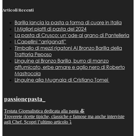
Articoli Recenti
Barilla lancia la pasta a forma di cuore in Italia
I Migliori piatti di pasta del 2024
La pasta di Crusco: un’ode al grano di Pantelleria
I Capellini “arriganati”
Timballo di mezzi rigatoni Al Bronzo Barilla della
Trattoria Peposo
Linguine al Bronzo Barilla, burro di manzo
affumicato, erbe amare e aglio nero di Roberto
Mastrocola
Linguine alla Mugnaia di Cristiano Tomei
passionepasta_
Testata Giornalistica dedicata alla pasta 🍝
Troverete ricette tipiche, classiche e famose ma anche interviste
agli Chef. Scopri l’ultimo articolo ⤵️