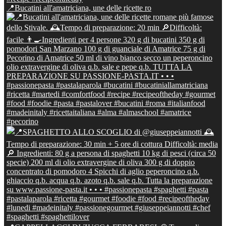
📍Bucatini all'amatriciana, une delle ricette ro