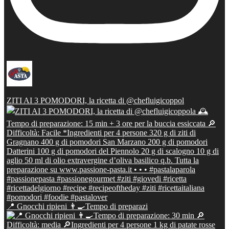
ZITI AI 3 POMODORI, la ricetta di @chefluigicoppol
📍 Gnocchi ripieni 👨‍🍳Tempo di preparazi