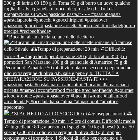
📍Bucatini all'amatriciana, une delle ricette ro