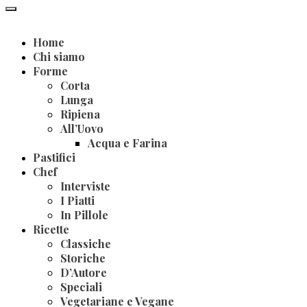
Home
Chi siamo
Forme
Corta
Lunga
Ripiena
All’Uovo
Acqua e Farina
Pastifici
Chef
Interviste
I Piatti
In Pillole
Ricette
Classiche
Storiche
D’Autore
Speciali
Vegetariane e Vegane