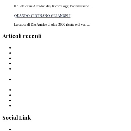
Il "Fettuccine Alfredo" day Ricorre oggi l’anniversario ...
QUANDO CUCINANO GLI ANGELI
La cuoca di Dio Autrice di oltre 3000 ricette e di veri ...
Articoli recenti
Barilla lancia la pasta a forma di cuore in Italia
I Migliori piatti di pasta del 2024
La pasta di Crusco: un’ode al grano di Pantelleria
I Capellini “arriganati”
Timballo di mezzi rigatoni Al Bronzo Barilla della Trattoria
Peposo
Linguine al Bronzo Barilla, burro di manzo affumicato, erbe
amare e aglio nero di Roberto Mastrocola
Linguine alla Mugnaia di Cristiano Tomei
Pastai Sanniti: la nuova pasta di Giuseppe Iannotti
Uno Spaghetto alla volta
Spaghettone all’amarena di Mattia Pecis
Social Link