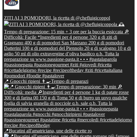
ZITI AI 3 POMODORI, la ricetta di @chefluigicoppol
📍 Gnocchi ripieni 👨‍🍳Tempo di preparazi
📍Bucatini all'amatriciana, une delle ricette ro