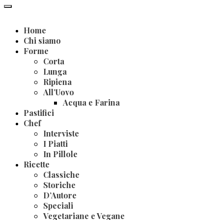
Home
Chi siamo
Forme
Corta
Lunga
Ripiena
All’Uovo
Acqua e Farina
Pastifici
Chef
Interviste
I Piatti
In Pillole
Ricette
Classiche
Storiche
D’Autore
Speciali
Vegetariane e Vegane