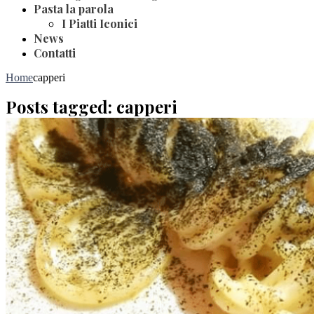
Pasta la parola
I Piatti Iconici
News
Contatti
Home
capperi
Posts tagged: capperi