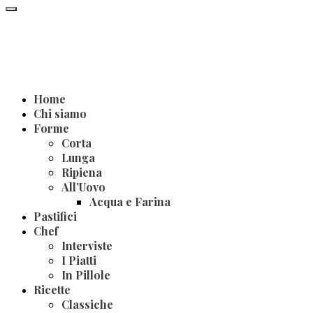
Home
Chi siamo
Forme
Corta
Lunga
Ripiena
All’Uovo
Acqua e Farina
Pastifici
Chef
Interviste
I Piatti
In Pillole
Ricette
Classiche