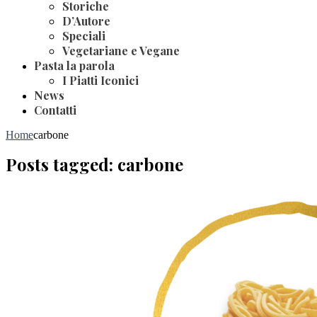
Storiche
D’Autore
Speciali
Vegetariane e Vegane
Pasta la parola
I Piatti Iconici
News
Contatti
Home
carbone
Posts tagged: carbone