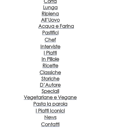
Corta
Lunga
Ripiena
All’Uovo
Acqua e Farina
Pastifici
Chef
Interviste
I Piatti
In Pillole
Ricette
Classiche
Storiche
D’Autore
Speciali
Vegetariane e Vegane
Pasta la parola
I Piatti Iconici
News
Contatti