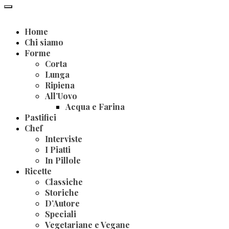
Home
Chi siamo
Forme
Corta
Lunga
Ripiena
All’Uovo
Acqua e Farina
Pastifici
Chef
Interviste
I Piatti
In Pillole
Ricette
Classiche
Storiche
D’Autore
Speciali
Vegetariane e Vegane