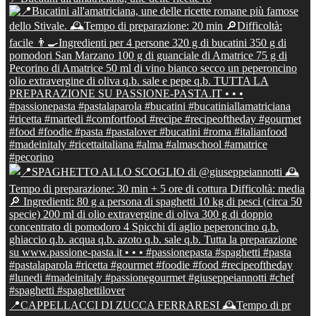
📍CAPPELLACCI DI ZUCCA FERRARESI 🕰Tempo di pr