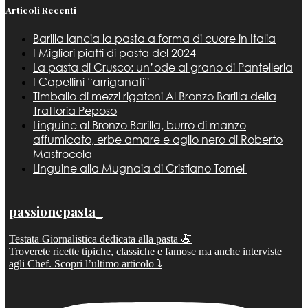
Articoli Recenti
Barilla lancia la pasta a forma di cuore in Italia
I Migliori piatti di pasta del 2024
La pasta di Crusco: un’ode al grano di Pantelleria
I Capellini “arriganati”
Timballo di mezzi rigatoni Al Bronzo Barilla della
Trattoria Peposo
Linguine al Bronzo Barilla, burro di manzo
affumicato, erbe amare e aglio nero di Roberto
Mastrocola
Linguine alla Mugnaia di Cristiano Tomei
passionepasta_
Testata Giornalistica dedicata alla pasta 🍝
Troverete ricette tipiche, classiche e famose ma anche interviste
agli Chef. Scopri l’ultimo articolo ⤵️