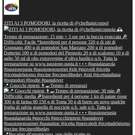
ZITI AI 3 POMODORI, la ricetta di @chefluigicoppol
📍 Gnocchi ripieni 👨‍🍳Tempo di preparazi
📍Bucatini all'amatriciana, une delle ricette ro