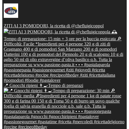
ZITI AI 3 POMODORI, la ricetta di @chefluigicoppol
📍 Gnocchi ripieni 👨‍🍳Tempo di preparazi