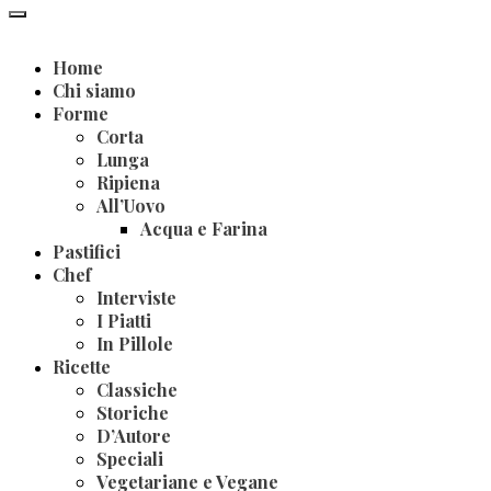
Home
Chi siamo
Forme
Corta
Lunga
Ripiena
All’Uovo
Acqua e Farina
Pastifici
Chef
Interviste
I Piatti
In Pillole
Ricette
Classiche
Storiche
D’Autore
Speciali
Vegetariane e Vegane