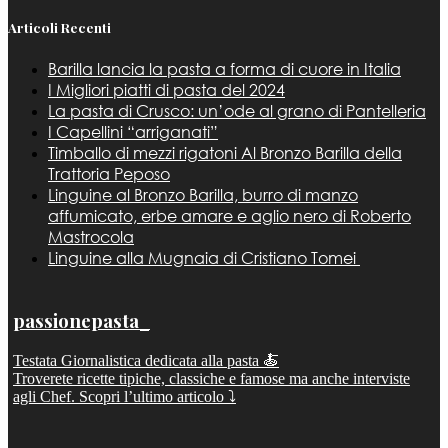
Articoli Recenti
Barilla lancia la pasta a forma di cuore in Italia
I Migliori piatti di pasta del 2024
La pasta di Crusco: un’ode al grano di Pantelleria
I Capellini “arriganati”
Timballo di mezzi rigatoni Al Bronzo Barilla della
Trattoria Peposo
Linguine al Bronzo Barilla, burro di manzo
affumicato, erbe amare e aglio nero di Roberto
Mastrocola
Linguine alla Mugnaia di Cristiano Tomei
passionepasta_
Testata Giornalistica dedicata alla pasta 🍝
Troverete ricette tipiche, classiche e famose ma anche interviste
agli Chef. Scopri l’ultimo articolo ⤵️