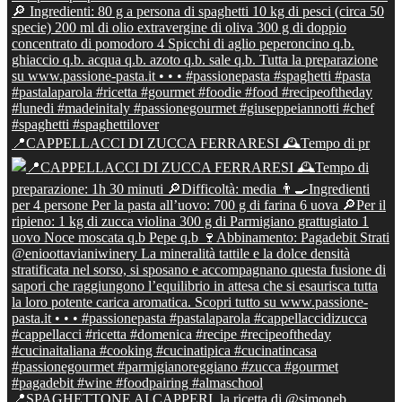
📍CAPPELLACCI DI ZUCCA FERRARESI 🕰Tempo di pr
📍SPAGHETTONE AI CAPPERI, la ricetta di @simoneb