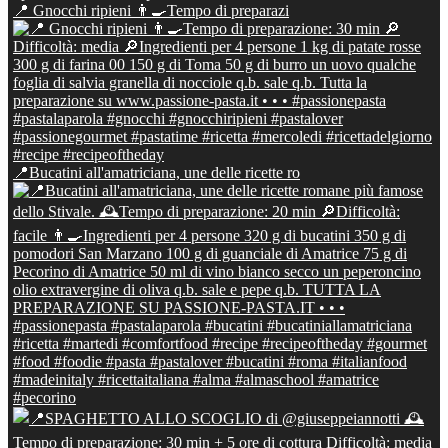
📍 Gnocchi ripieni 👨‍🍳Tempo di preparazi
📍Bucatini all'amatriciana, une delle ricette ro