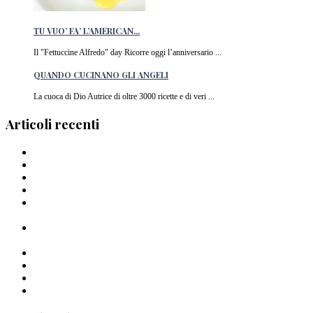
TU VUO’ FA’ L’AMERICAN...
Il "Fettuccine Alfredo" day Ricorre oggi l’anniversario ...
QUANDO CUCINANO GLI ANGELI
La cuoca di Dio Autrice di oltre 3000 ricette e di veri ...
Articoli recenti
Barilla lancia la pasta a forma di cuore in Italia
I Migliori piatti di pasta del 2024
La pasta di Crusco: un’ode al grano di Pantelleria
I Capellini “arriganati”
Timballo di mezzi rigatoni Al Bronzo Barilla della Trattoria
Peposo
Linguine al Bronzo Barilla, burro di manzo affumicato, erbe
amare e aglio nero di Roberto Mastrocola
Linguine alla Mugnaia di Cristiano Tomei
Pastai Sanniti: la nuova pasta di Giuseppe Iannotti
Uno Spaghetto alla volta
Spaghettone all’amarena di Mattia Pecis