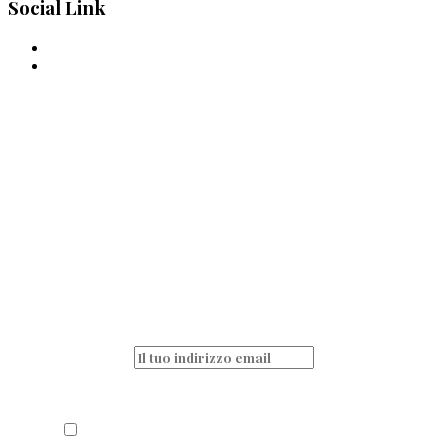
Social Link
La pasta è passione
quotidiana!
Non perderti nessun articolo e resta sempre
aggiornato iscrivendoti alla nostra
newsletter
Acconsento al trattamento dei miei dati