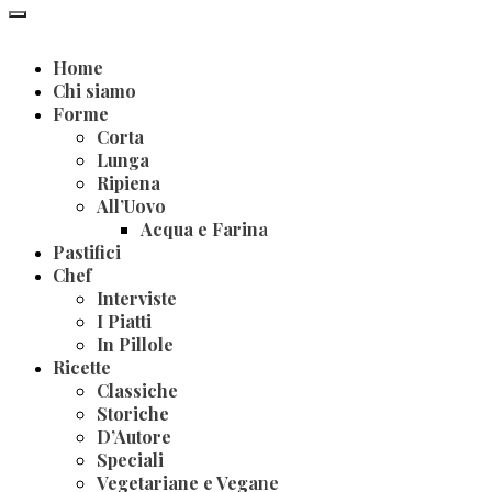
Home
Chi siamo
Forme
Corta
Lunga
Ripiena
All’Uovo
Acqua e Farina
Pastifici
Chef
Interviste
I Piatti
In Pillole
Ricette
Classiche
Storiche
D’Autore
Speciali
Vegetariane e Vegane