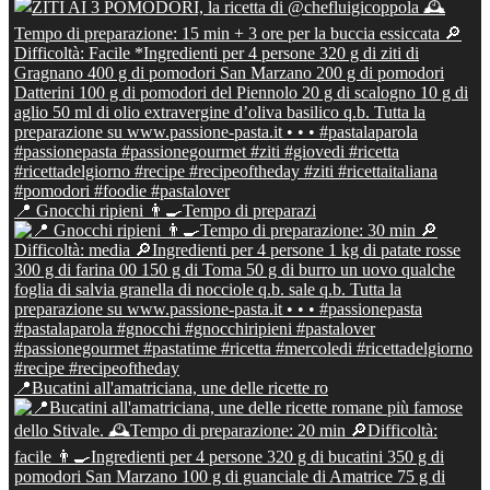
📍 Gnocchi ripieni 👨‍🍳Tempo di preparazi
📍Bucatini all'amatriciana, une delle ricette ro