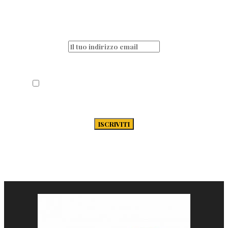
Non perderti nessun articolo e resta sempre
aggiornato iscrivendoti alla nostra
newsletter
Acconsento al trattamento dei miei dati
secondo la Privacy Policy di Passione-
Pasta.it