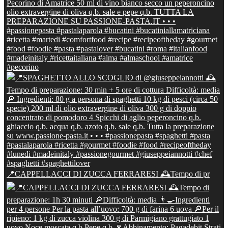
📍CAPPELLACCI DI ZUCCA FERRARESI 🕰Tempo di pr