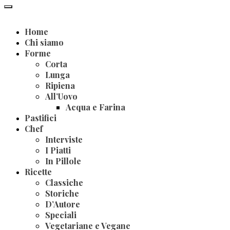
Home
Chi siamo
Forme
Corta
Lunga
Ripiena
All’Uovo
Acqua e Farina
Pastifici
Chef
Interviste
I Piatti
In Pillole
Ricette
Classiche
Storiche
D’Autore
Speciali
Vegetariane e Vegane