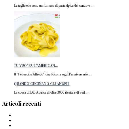
Le tagliatelle sono un formato di pasta tipica del centro e ...
TU VUO’ FA’ L’AMERICAN...
Il "Fettuccine Alfredo" day Ricorre oggi l’anniversario ...
QUANDO CUCINANO GLI ANGELI
La cuoca di Dio Autrice di oltre 3000 ricette e di veri ...
Articoli recenti
Barilla lancia la pasta a forma di cuore in Italia
I Migliori piatti di pasta del 2024
La pasta di Crusco: un’ode al grano di Pantelleria