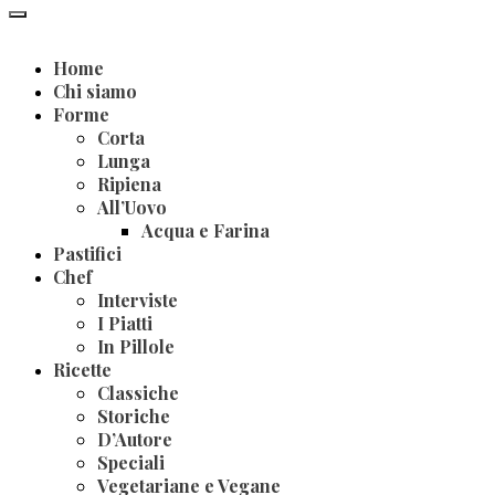
Home
Chi siamo
Forme
Corta
Lunga
Ripiena
All’Uovo
Acqua e Farina
Pastifici
Chef
Interviste
I Piatti
In Pillole
Ricette
Classiche
Storiche
D’Autore
Speciali
Vegetariane e Vegane