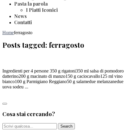
Pasta la parola
I Piatti Iconici
News
Contatti
Home
ferragosto
Posts tagged: ferragosto
RIGATONI ‘NCASCIATI
Ingredienti per 4 persone 350 g rigatoni350 ml salsa di pomodoro
datterino200 g macinato di manzo150 g caciocavallo125 ml vino
bianco100 g Parmigiano Reggiano50 g salamedue melanzanedue
uova sodeu ...
Leggi tutto
Cosa stai cercando?