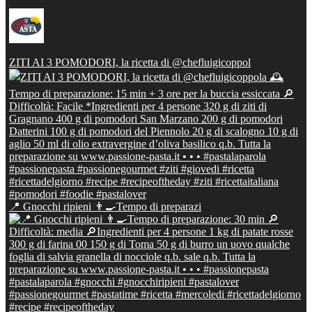
ZITI AI 3 POMODORI, la ricetta di @chefluigicoppol
📍 Gnocchi ripieni 👨‍🍳Tempo di preparazi