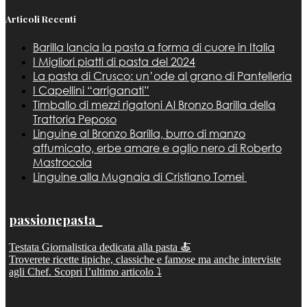
Articoli Recenti
Barilla lancia la pasta a forma di cuore in Italia
I Migliori piatti di pasta del 2024
La pasta di Crusco: un’ode al grano di Pantelleria
I Capellini “arriganati”
Timballo di mezzi rigatoni Al Bronzo Barilla della
Trattoria Peposo
Linguine al Bronzo Barilla, burro di manzo
affumicato, erbe amare e aglio nero di Roberto
Mastrocola
Linguine alla Mugnaia di Cristiano Tomei
passionepasta_
Testata Giornalistica dedicata alla pasta 🍝
Troverete ricette tipiche, classiche e famose ma anche interviste
agli Chef. Scopri l’ultimo articolo ⤵️