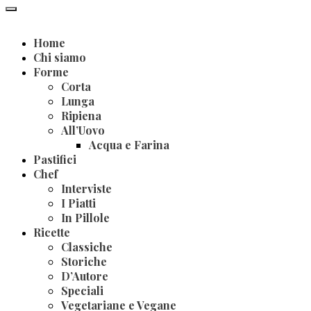
Home
Chi siamo
Forme
Corta
Lunga
Ripiena
All’Uovo
Acqua e Farina
Pastifici
Chef
Interviste
I Piatti
In Pillole
Ricette
Classiche
Storiche
D’Autore
Speciali
Vegetariane e Vegane