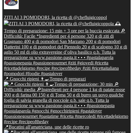
ZITI AI 3 POMODORI, la ricetta di @chefluigicoppol
📍 Gnocchi ripieni 👨‍🍳Tempo di preparazi
📍Bucatini all'amatriciana, une delle ricette ro