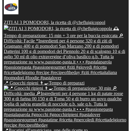
ZITI AI 3 POMODORI, la ricetta di @chefluigicoppol
📍 Gnocchi ripieni 👨‍🍳Tempo di preparazi
📍Bucatini all'amatriciana, une delle ricette ro