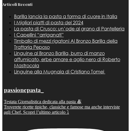
Articoli Recenti
Barilla lancia la pasta a forma di cuore in Italia
I Migliori piatti di pasta del 2024
La pasta di Crusco: un’ode al grano di Pantelleria
I Capellini “arriganati”
Timballo di mezzi rigatoni Al Bronzo Barilla della
Trattoria Peposo
Linguine al Bronzo Barilla, burro di manzo
affumicato, erbe amare e aglio nero di Roberto
Mastrocola
Linguine alla Mugnaia di Cristiano Tomei
passionepasta_
Testata Giornalistica dedicata alla pasta 🍝
Troverete ricette tipiche, classiche e famose ma anche interviste
agli Chef. Scopri l’ultimo articolo ⤵️