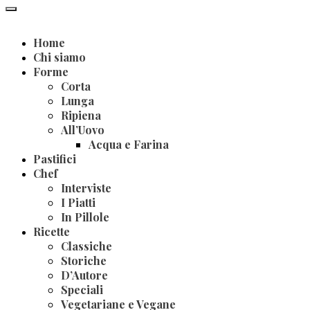
Home
Chi siamo
Forme
Corta
Lunga
Ripiena
All’Uovo
Acqua e Farina
Pastifici
Chef
Interviste
I Piatti
In Pillole
Ricette
Classiche
Storiche
D’Autore
Speciali
Vegetariane e Vegane