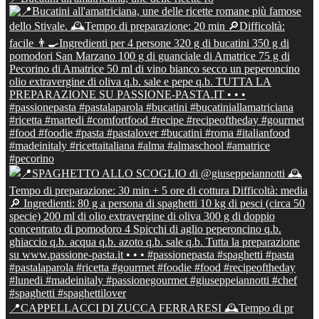
📍CAPPELLACCI DI ZUCCA FERRARESI 🕰Tempo di pr