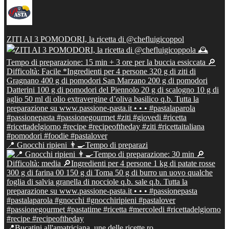
ZITI AI 3 POMODORI, la ricetta di @chefluigicoppol
📍 Gnocchi ripieni 👨‍🍳Tempo di preparazi
📍Bucatini all'amatriciana, une delle ricette ro