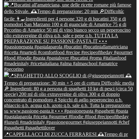
📍CAPPELLACCI DI ZUCCA FERRARESI 🕰Tempo di pr