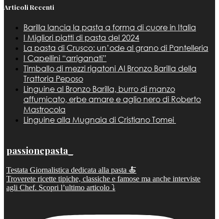
Articoli Recenti
Barilla lancia la pasta a forma di cuore in Italia
I Migliori piatti di pasta del 2024
La pasta di Crusco: un’ode al grano di Pantelleria
I Capellini “arriganati”
Timballo di mezzi rigatoni Al Bronzo Barilla della
Trattoria Peposo
Linguine al Bronzo Barilla, burro di manzo
affumicato, erbe amare e aglio nero di Roberto
Mastrocola
Linguine alla Mugnaia di Cristiano Tomei
passionepasta_
Testata Giornalistica dedicata alla pasta 🍝
Troverete ricette tipiche, classiche e famose ma anche interviste
agli Chef. Scopri l’ultimo articolo ⤵️