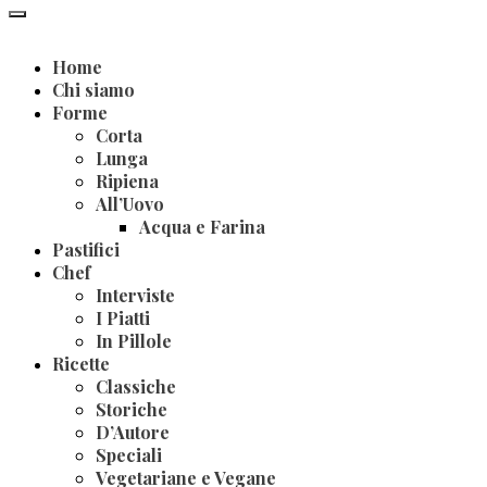
Home
Chi siamo
Forme
Corta
Lunga
Ripiena
All’Uovo
Acqua e Farina
Pastifici
Chef
Interviste
I Piatti
In Pillole
Ricette
Classiche
Storiche
D’Autore
Speciali
Vegetariane e Vegane