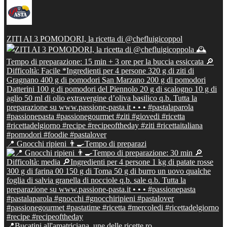
ZITI AI 3 POMODORI, la ricetta di @chefluigicoppol
📍 Gnocchi ripieni 👨‍🍳Tempo di preparazi
📍Bucatini all'amatriciana, une delle ricette ro