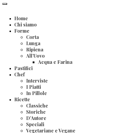
Home
Chi siamo
Forme
Corta
Lunga
Ripiena
All’Uovo
Acqua e Farina
Pastifici
Chef
Interviste
I Piatti
In Pillole
Ricette
Classiche
Storiche
D’Autore
Speciali
Vegetariane e Vegane