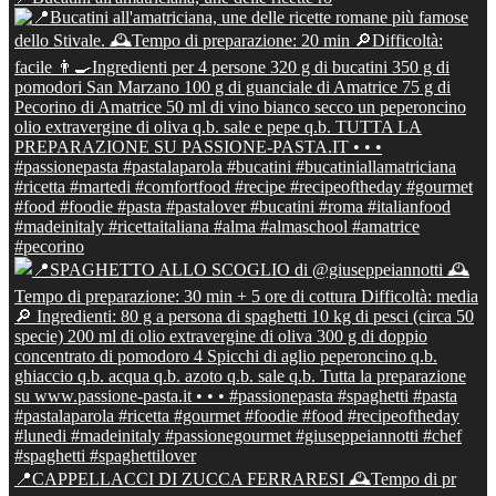
📍CAPPELLACCI DI ZUCCA FERRARESI 🕰Tempo di pr