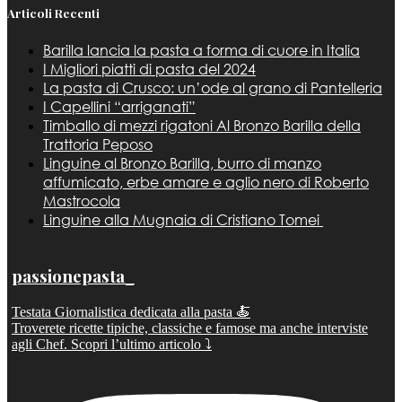
Articoli Recenti
Barilla lancia la pasta a forma di cuore in Italia
I Migliori piatti di pasta del 2024
La pasta di Crusco: un’ode al grano di Pantelleria
I Capellini “arriganati”
Timballo di mezzi rigatoni Al Bronzo Barilla della
Trattoria Peposo
Linguine al Bronzo Barilla, burro di manzo
affumicato, erbe amare e aglio nero di Roberto
Mastrocola
Linguine alla Mugnaia di Cristiano Tomei
passionepasta_
Testata Giornalistica dedicata alla pasta 🍝
Troverete ricette tipiche, classiche e famose ma anche interviste
agli Chef. Scopri l’ultimo articolo ⤵️